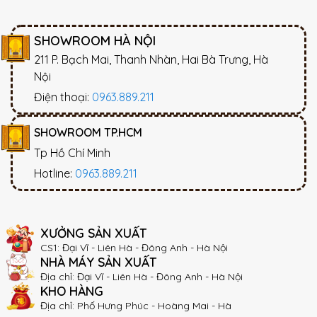
SHOWROOM HÀ NỘI
211 P. Bạch Mai, Thanh Nhàn, Hai Bà Trưng, Hà
Nội
Điện thoại:
0963.889.211
SHOWROOM TP.HCM
Tp Hồ Chí Minh
Hotline:
0963.889.211
XƯỞNG SẢN XUẤT
CS1: Đại Vĩ - Liên Hà - Đông Anh - Hà Nội
NHÀ MÁY SẢN XUẤT
Địa chỉ: Đại Vĩ - Liên Hà - Đông Anh - Hà Nội
KHO HÀNG
Địa chỉ: Phố Hưng Phúc - Hoàng Mai - Hà