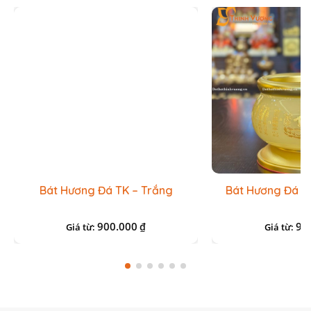
Bát Hương Đá TK – Trắng
Bát Hương Đá T
900.000
90
₫
Giá từ:
Giá từ: