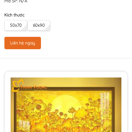
Mã SP:
N/A
Kích thước
50x70
60x90
Liên hệ ngay