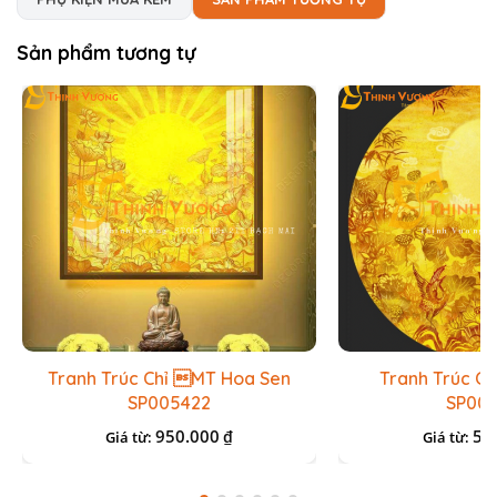
Sản phẩm tương tự
Tranh Trúc Chỉ MT Hoa Sen
Tranh Trúc C
SP005422
SP005
950.000
55
₫
Giá từ:
Giá từ: