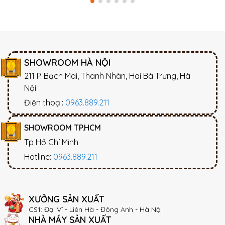
SHOWROOM HÀ NỘI
211 P. Bạch Mai, Thanh Nhàn, Hai Bà Trưng, Hà
Nội
Điện thoại:
0963.889.211
SHOWROOM TP.HCM
Tp Hồ Chí Minh
Hotline:
0963.889.211
XƯỞNG SẢN XUẤT
CS1: Đại Vĩ - Liên Hà - Đông Anh - Hà Nội
NHÀ MÁY SẢN XUẤT