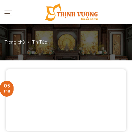
Trang chủ
Tin Tức
05
Th11