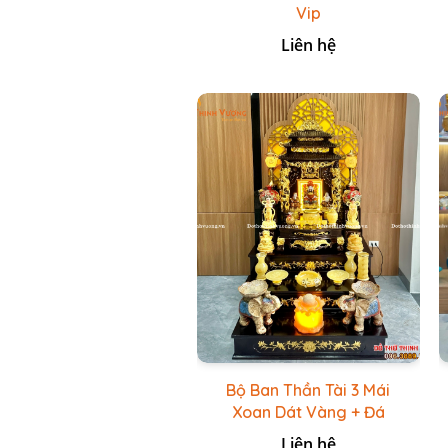
Vip
Liên hệ
Bộ Ban Thần Tài 3 Mái
Xoan Dát Vàng + Đá
Onix Vàng
Liên hệ