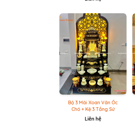
Bộ 3 Mái Xoan Vân Óc
Chó + Kệ 3 Tầng Sứ
Xanh Cốm Vẽ Vàng
Liên hệ