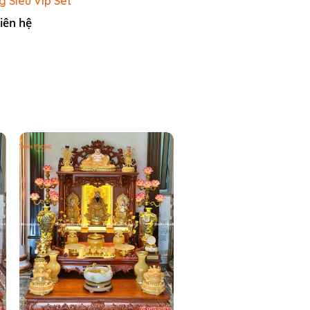
 Siêu Vip Set
 Rạn Nổi
iên hệ