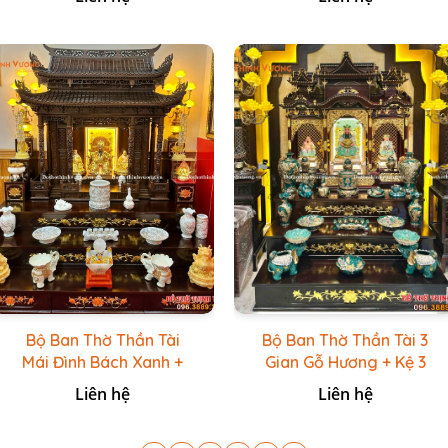
Bộ Ban Thờ Thần Tài
Bộ Ban Thờ Thần Tài 3
Mái Đình Bách Xanh +
Gian Gỗ Hương + Kệ 3
Trắng Nổi Vẽ Vàng
Tầng Sứ Xanh Lục Vẽ
Liên hệ
Liên hệ
Vàng