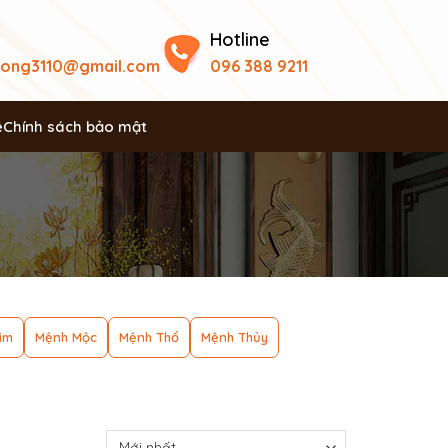
Hotline
uong3110@gmail.com
096 388 9211
ệ
Chính sách bảo mật
im
Mệnh Mộc
Mệnh Thổ
Mệnh Thủy