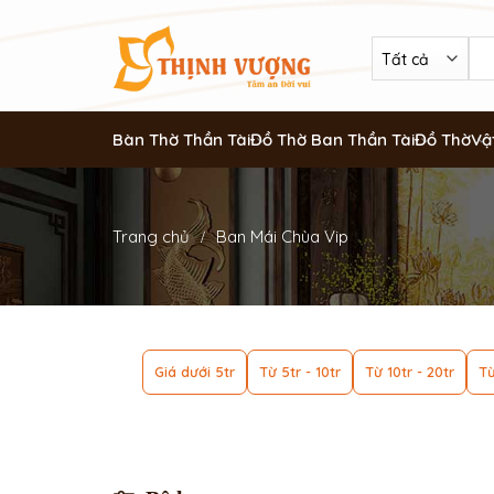
Bàn Thờ Thần Tài
Đồ Thờ Ban Thần Tài
Đồ Thờ
Vậ
Trang chủ
Ban Mái Chùa Vip
Giá dưới 5tr
Từ 5tr - 10tr
Từ 10tr - 20tr
Từ