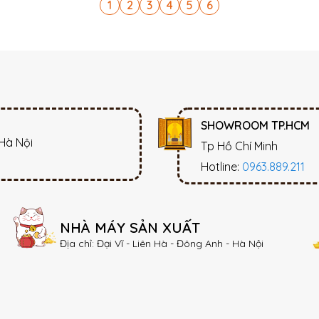
1
2
3
4
5
6
SHOWROOM TP.HCM
 Hà Nội
Tp Hồ Chí Minh
Hotline:
0963.889.211
NHÀ MÁY SẢN XUẤT
Địa chỉ: Đại Vĩ - Liên Hà - Đông Anh - Hà Nội