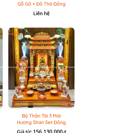
Gỗ Gõ + Đồ Thờ Đồng
Xanh Đen
Liên hệ
Bộ Thần Tài 3 Mái
Hương Shan Set Đồng
Vẽ Gấm Đỏ
156.130.000
Giá từ:
₫