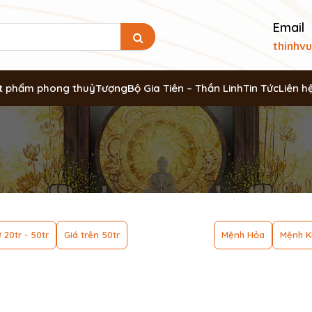
Email
thinhv
t phẩm phong thuỷ
Tượng
Bộ Gia Tiên – Thần Linh
Tin Tức
Liên h
 20tr - 50tr
Giá trên 50tr
Mệnh Hỏa
Mệnh K