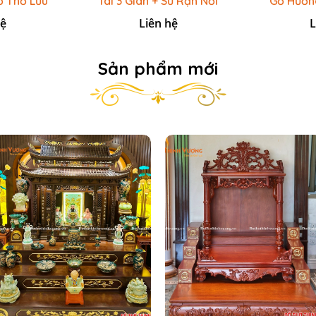
Đồ Thờ Lưu
Tài 3 Gian + Sứ Rạn Nổi
Gỗ Hương
Loan
Đỏ Vẽ Vàng 24k
Sứ
hệ
Liên hệ
L
Sản phẩm mới