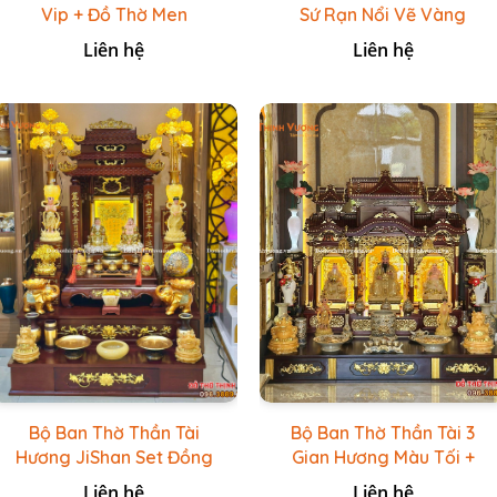
Vip + Đồ Thờ Men
Sứ Rạn Nổi Vẽ Vàng
Hoàng Thổ Vẽ Vàng
Liên hệ
Liên hệ
Bộ Ban Thờ Thần Tài
Bộ Ban Thờ Thần Tài 3
Hương JiShan Set Đồng
Gian Hương Màu Tối +
Dát Vàng
Sứ Rạn Nổi Vẽ Vàng
Liên hệ
Liên hệ