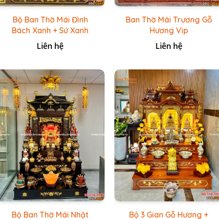
Bộ Ban Thờ Mái Đình
Ban Thờ Mái Trương Gỗ
Bách Xanh + Sứ Xanh
Hương Vip
Lục Bảo Vẽ Vàng
Liên hệ
Liên hệ
Bộ Ban Thờ Mái Nhật
Bộ 3 Gian Gỗ Hương +