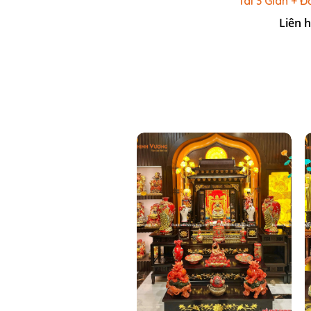
Tài 3 Gian + 
Ly Đài 
Liên 