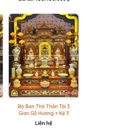
Bộ Ban Thờ Thần Tài 3
Gian Gỗ Hương + Kệ 3
Tầng Sứ Trắng Vàng
Liên hệ
HĐC