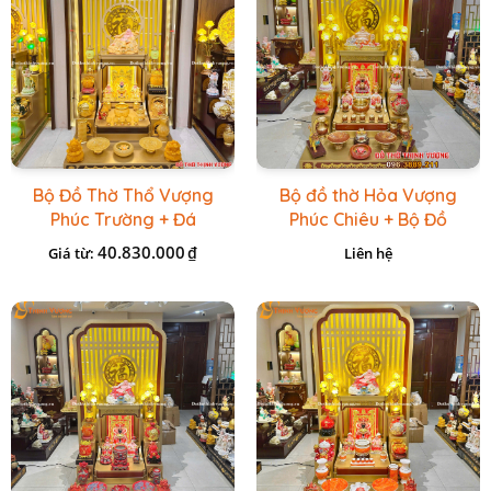
Bộ Đồ Thờ Thổ Vượng
Bộ đồ thờ Hỏa Vượng
Phúc Trường + Đá
Phúc Chiêu + Bộ Đồ
Onix Vàng
Thờ Đá Đỏ Bọc Đồng
40.830.000
₫
Giá từ:
Liên hệ
Cao cấp