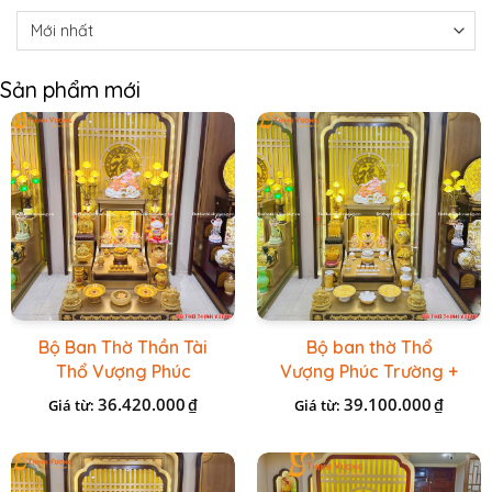
Sản phẩm mới
Bộ Ban Thờ Thần Tài
Bộ ban thờ Thổ
Thổ Vượng Phúc
Vượng Phúc Trường +
Trường + Bộ Đồ Sứ
Đồ Sứ Vàng Đá Cao
36.420.000
39.100.000
₫
₫
Giá từ:
Giá từ:
Cao Cấp Gấm Vàng
Cấp