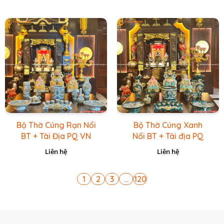
Bộ Thờ Cúng Rạn Nổi
Bộ Thờ Cúng Xanh
BT + Tài Địa PQ VN
Nổi BT + Tài địa PQ
Vàng Caro
VN Xanh Lục
Liên hệ
Liên hệ
1
2
3
...
120