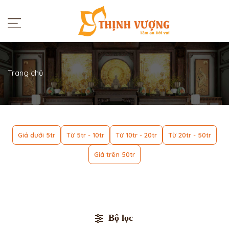
Trang chủ
Giá dưới 5tr
Từ 5tr - 10tr
Từ 10tr - 20tr
Từ 20tr - 50tr
Giá trên 50tr
Bộ lọc