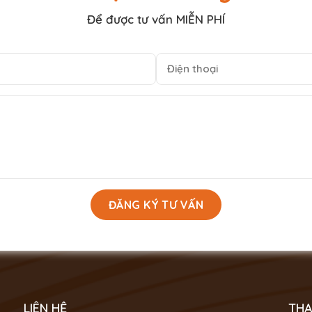
Để được tư vấn MIỄN PHÍ
LIÊN HỆ
THA