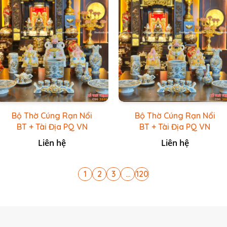
Bộ Thờ Cúng Rạn Nổi
Bộ Thờ Cúng Rạn Nổi
BT + Tài Địa PQ VN
BT + Tài Địa PQ VN
Trắng
Vàng Caro
Liên hệ
Liên hệ
1
2
3
...
120