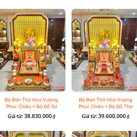
Bộ Ban Thờ Hỏa Vượng
Bộ Ban Thờ Hỏa Vượng
Phúc Chiêu + Bộ Đồ Sứ
Phúc Chiêu + Bộ Đồ Thờ
Đá Đỏ HR
Đài Loan Gấm Đỏ
38.830.000
39.600.000
Giá từ:
Giá từ:
₫
₫