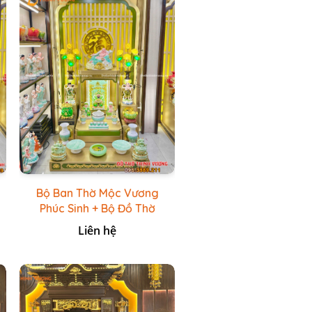
Bộ Ban Thờ Mộc Vương
Phúc Sinh + Bộ Đồ Thờ
Xanh Đá HR
Liên hệ