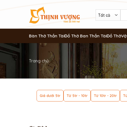
Bàn Thờ Thần Tài
Đồ Thờ Ban Thần Tài
Đồ Thờ
Vậ
Trang chủ
Giá dưới 5tr
Từ 5tr - 10tr
Từ 10tr - 20tr
Từ