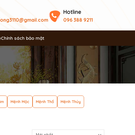
Hotline
uong3110@gmail.com
096 388 9211
ệ
Chính sách bảo mật
im
Mệnh Mộc
Mệnh Thổ
Mệnh Thủy