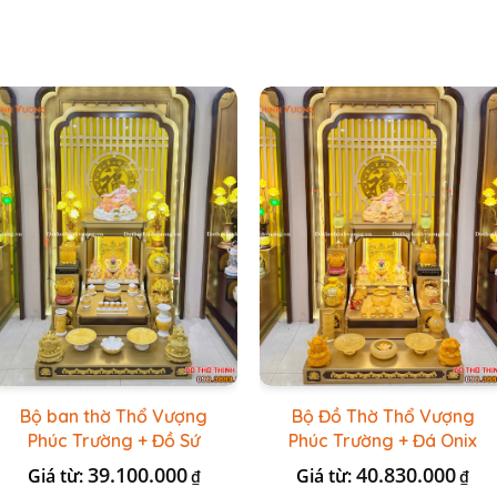
Bộ ban thờ Thổ Vượng
Bộ Đồ Thờ Thổ Vượng
Phúc Trường + Đồ Sứ
Phúc Trường + Đá Onix
Vàng Đá Cao Cấp
Vàng
39.100.000
40.830.000
Giá từ:
Giá từ:
₫
₫