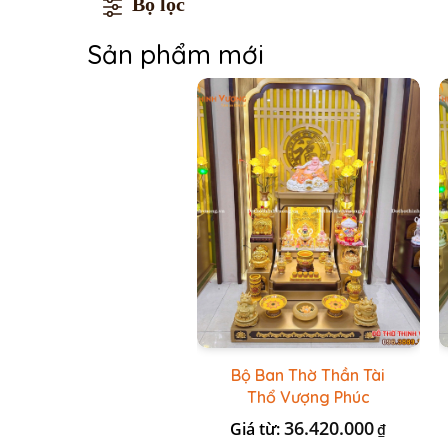
Bộ lọc
Sản phẩm mới
Bộ Ban Thờ Thần Tài
Thổ Vượng Phúc
Trường + Bộ Đồ Sứ Cao
36.420.000
Giá từ:
₫
Cấp Gấm Vàng