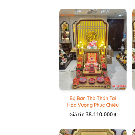
Bộ Ban Thờ Thần Tài
Hỏa Vượng Phúc Chiêu
+ Bộ Đồ Thờ Nổi Đỏ BT
38.110.000
Giá từ:
₫