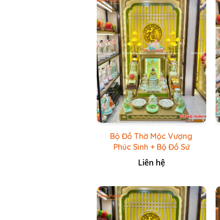
Bộ Đồ Thờ Mộc Vượng
Phúc Sinh + Bộ Đồ Sứ
Cao Cấp Xanh Cốm Vẽ
Liên hệ
Vàng