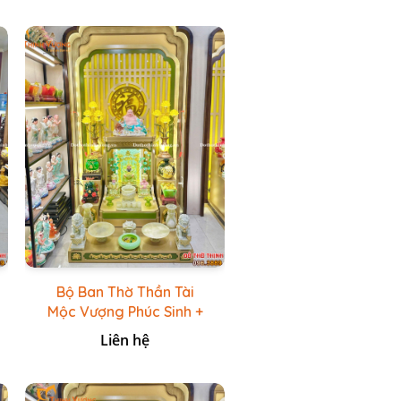
Bộ Ban Thờ Thần Tài
Mộc Vượng Phúc Sinh +
Bộ Đồ Thờ Đá Ngọc
Liên hệ
Hoàng Long