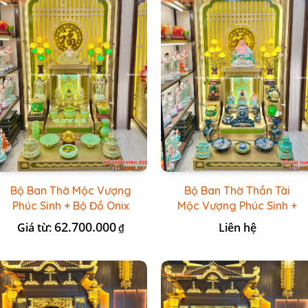
Bộ Ban Thờ Mộc Vượng
Bộ Ban Thờ Thần Tài
Phúc Sinh + Bộ Đồ Onix
Mộc Vượng Phúc Sinh +
Xanh Ngọc
Đồ Sứ Lục Nổi Bát
62.700.000
Giá từ:
Liên hệ
₫
Tràng