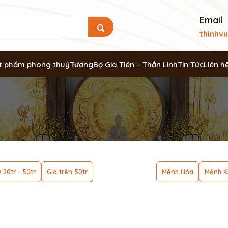
Email
thinhv
t phẩm phong thuỷ
Tượng
Bộ Gia Tiên – Thần Linh
Tin Tức
Liên h
 20tr - 50tr
Giá trên 50tr
Mệnh Hỏa
Mệnh K