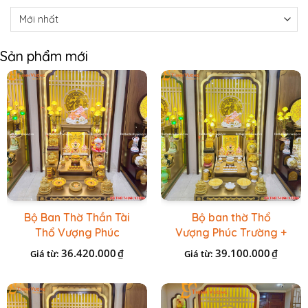
Sản phẩm mới
Bộ Ban Thờ Thần Tài
Bộ ban thờ Thổ
Thổ Vượng Phúc
Vượng Phúc Trường +
Trường + Bộ Đồ Sứ
Đồ Sứ Vàng Đá Cao
36.420.000
39.100.000
₫
₫
Giá từ:
Giá từ:
Cao Cấp Gấm Vàng
Cấp