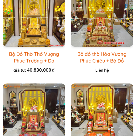
Bộ Đồ Thờ Thổ Vượng
Bộ đồ thờ Hỏa Vượng
Phúc Trường + Đá
Phúc Chiêu + Bộ Đồ
Onix Vàng
Thờ Đá Đỏ Bọc Đồng
40.830.000
₫
Giá từ:
Liên hệ
Cao cấp