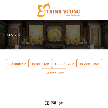
Trang chủ
Giá dưới 5tr
Từ 5tr - 10tr
Từ 10tr - 20tr
Từ 20tr - 50tr
Giá trên 50tr
Bộ lọc