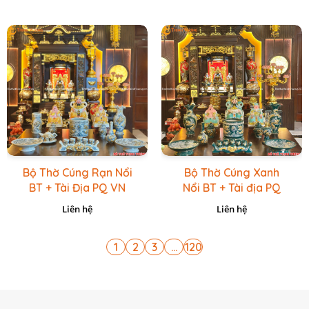
Bộ Thờ Cúng Rạn Nổi
Bộ Thờ Cúng Xanh
BT + Tài Địa PQ VN
Nổi BT + Tài địa PQ
Vàng Caro
VN Xanh Lục
Liên hệ
Liên hệ
1
2
3
...
120