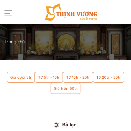
Trang chủ
Giá dưới 5tr
Từ 5tr - 10tr
Từ 10tr - 20tr
Từ 20tr - 50tr
Giá trên 50tr
Bộ lọc