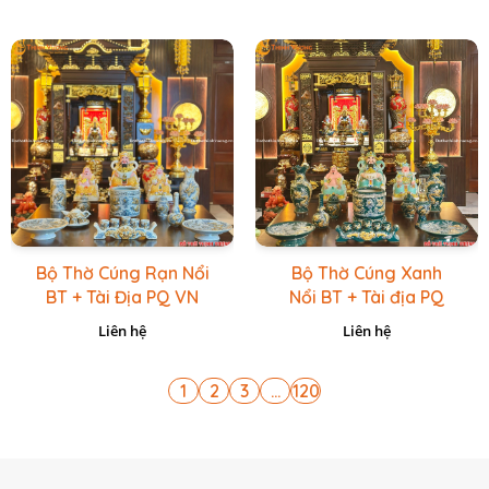
Bộ Thờ Cúng Rạn Nổi
Bộ Thờ Cúng Xanh
BT + Tài Địa PQ VN
Nổi BT + Tài địa PQ
Vàng Caro
VN Xanh Lục
Liên hệ
Liên hệ
1
2
3
...
120