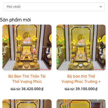
Sản phẩm mới
Bộ Ban Thờ Thần Tài
Bộ ban thờ Thổ
Thổ Vượng Phúc
Vượng Phúc Trường +
Trường + Bộ Đồ Sứ
Đồ Sứ Vàng Đá Cao
36.420.000
39.100.000
₫
₫
Giá từ:
Giá từ:
Cao Cấp Gấm Vàng
Cấp