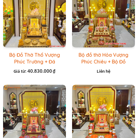
Bộ Đồ Thờ Thổ Vượng
Bộ đồ thờ Hỏa Vượng
Phúc Trường + Đá
Phúc Chiêu + Bộ Đồ
Onix Vàng
Thờ Đá Đỏ Bọc Đồng
40.830.000
₫
Giá từ:
Liên hệ
Cao cấp