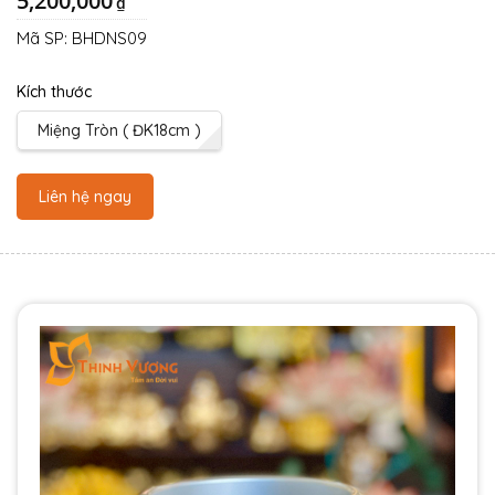
5,200,000
₫
Mã SP:
BHDNS09
Kích thước
Miệng Tròn ( ĐK18cm )
Liên hệ ngay