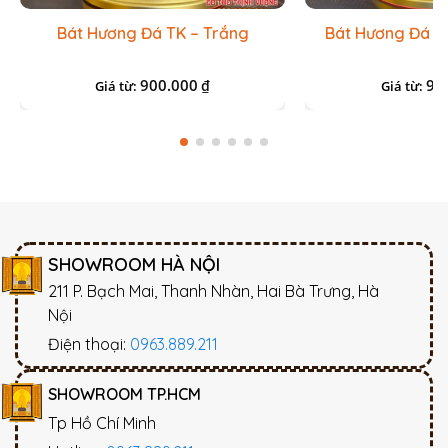
Bát Hương Đá TK – Trắng
Bát Hương Đá T
900.000
90
₫
Giá từ:
Giá từ:
SHOWROOM HÀ NỘI
211 P. Bạch Mai, Thanh Nhàn, Hai Bà Trưng, Hà
Nội
Điện thoại:
0963.889.211
SHOWROOM TP.HCM
Tp Hồ Chí Minh