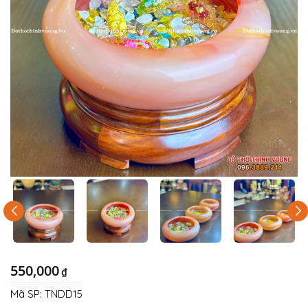
550,000
₫
Mã SP:
TNDD15