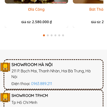
Đĩa Công
Bát Thả 
2.580.000
25
₫
Giá từ:
Giá từ:
SHOWROOM HÀ NỘI
211 P. Bạch Mai, Thanh Nhàn, Hai Bà Trưng, Hà
Nội
Điện thoại:
0963.889.211
SHOWROOM TP.HCM
Tp Hồ Chí Minh