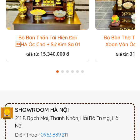
Bộ Ban Thần Tài Hiện Đại
Bộ Bàn Thờ Thầ
HA Óc Chó + Sứ Kim Sa 01
Xoan Vân Óc C
Và
15.340.000
31.6
₫
Giá từ:
Giá từ:
SHOWROOM HÀ NỘI
211 P. Bạch Mai, Thanh Nhàn, Hai Bà Trưng, Hà
Nội
Điện thoại:
0963.889.211