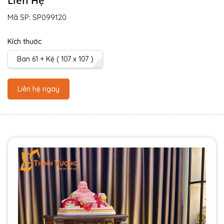
Liên Hệ
Mã SP:
SP099120
Kích thước
Ban 61 + Kệ ( 107 x 107 )
Liên hệ ngay