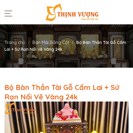
Trang chủ
Ban Mái Bằng Cột
Bộ Bàn Thần Tài Gỗ Cẩm
Lai + Sứ Rạn Nổi Vẽ Vàng 24k
Bộ Bàn Thần Tài Gỗ Cẩm Lai + Sứ
Rạn Nổi Vẽ Vàng 24k