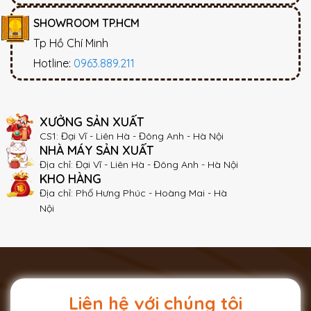
SHOWROOM TP.HCM
Tp Hồ Chí Minh
Hotline:
0963.889.211
XƯỞNG SẢN XUẤT
CS1: Đại Vĩ - Liên Hà - Đông Anh - Hà Nội
NHÀ MÁY SẢN XUẤT
Địa chỉ: Đại Vĩ - Liên Hà - Đông Anh - Hà Nội
KHO HÀNG
Địa chỉ: Phố Hưng Phúc - Hoàng Mai - Hà
Nội
Liên hệ với chúng tôi