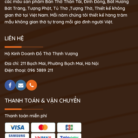
các mẫu sản phẩm Bàn Thờ Thần Tài, Đỉnh Đồng, Bát Hương
Bát Tràng, Tượng Phật, Tủ Thờ ,Tượng Thờ, Thiết kế không
gian thờ tại Việt Nam. Mỗi năm chúng tôi thiết kế hàng trăm
mẫu không gian thờ tự trong mỗi gia đình người Việt.
LIÊN HỆ
Hộ Kinh Doanh Đồ Thờ Thịnh Vượng
Địa chỉ: 211 Bạch Mai, Phường Bạch Mai, Hà Nội
Điện thoại: 096 3889 211
THANH TOÁN & VẬN CHUYỂN
Thanh toán miễn phí