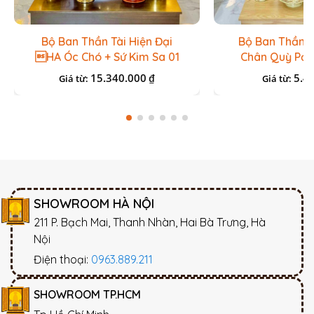
Bộ Ban Thần Tài Hiện Đại
Bộ Ban Thần T
HA Óc Chó + Sứ Kim Sa 01
Chân Quỳ PơM
Và
15.340.000
5.4
₫
Giá từ:
Giá từ:
SHOWROOM HÀ NỘI
211 P. Bạch Mai, Thanh Nhàn, Hai Bà Trưng, Hà
Nội
Điện thoại:
0963.889.211
SHOWROOM TP.HCM