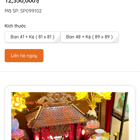
12,550,000
₫
Mã SP:
SP099102
Kích thước
Ban 41 + Kệ ( 81 x 81 )
Ban 48 + Kệ ( 89 x 89 )
Liên hệ ngay