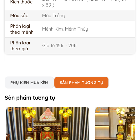
Kích thước
x 89 )
Màu sắc
Màu Trắng
Phân loại
Mệnh Kim, Mệnh Thủy
theo mệnh
Phân loại
Giá từ 15tr - 20tr
theo giá
PHỤ KIỆN MUA KÈM
SẢN PHẨM TƯƠNG TỰ
Sản phẩm tương tự