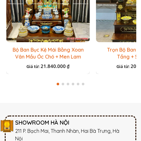
Bộ Ban Bục Kệ Mái Bằng Xoan
Trọn Bộ Ban T
Vân Mầu Óc Chó + Men Lam
Tầng + Sứ
Xanh
21.840.000
20.2
₫
Giá từ:
Giá từ:
SHOWROOM HÀ NỘI
211 P. Bạch Mai, Thanh Nhàn, Hai Bà Trưng, Hà
Nội