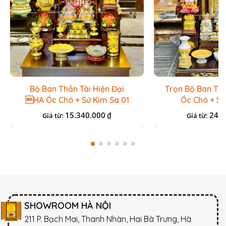
Bộ Ban Thần Tài Hiện Đại
Trọn Bộ Ban Th
HA Óc Chó + Sứ Kim Sa 01
Óc Chó + S
15.340.000
24.3
₫
Giá từ:
Giá từ:
SHOWROOM HÀ NỘI
211 P. Bạch Mai, Thanh Nhàn, Hai Bà Trưng, Hà