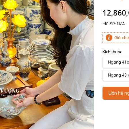
12,860
Mã SP:
N/A
Giá ch
Kích thước
Ngang 41 x
Ngang 48 x
Liên hệ n