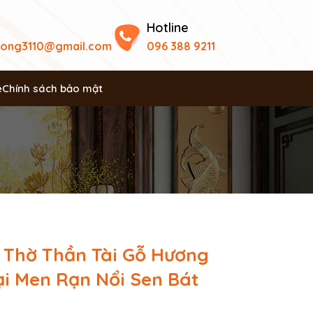
Hotline
uong3110@gmail.com
096 388 9211
ệ
Chính sách bảo mật
 Thờ Thần Tài Gỗ Hương
ại Men Rạn Nổi Sen Bát