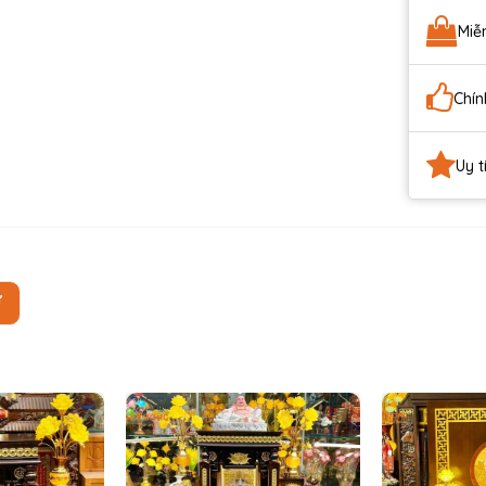
Miễ
Chín
Uy t
Ự