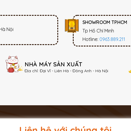
SHOWROOM TP.HCM
 Hà Nội
Tp Hồ Chí Minh
Hotline:
0963.889.211
NHÀ MÁY SẢN XUẤT
Địa chỉ: Đại Vĩ - Liên Hà - Đông Anh - Hà Nội
Liên hệ với chúng tôi