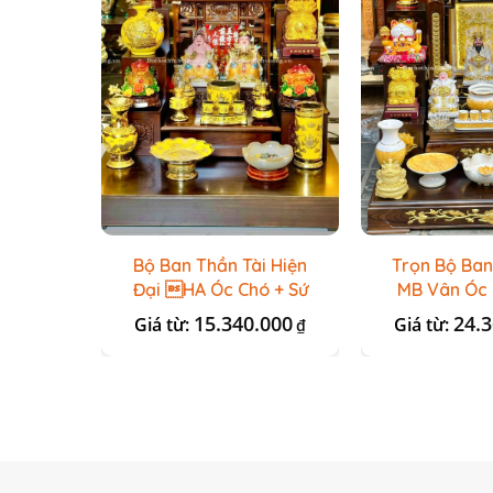
Bộ Ban Thần Tài Hiện
Trọn Bộ Ban
Đại HA Óc Chó + Sứ
MB Vân Óc 
Kim Sa 01
Vàng
15.340.000
24.
Giá từ:
Giá từ:
₫