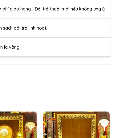
n phí giao hàng - Đổi trả thoải mái nếu không ưng ý.
h sách đổi trả linh hoạt.
ín là vàng.