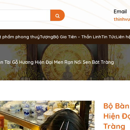
Email
thinhv
t phẩm phong thuỷ
Tượng
Bộ Gia Tiên – Thần Linh
Tin Tức
Liên h
n Tài Gỗ Hương Hiện Đại Men Rạn Nổi Sen Bát Tràng
Bộ Bàn
Hiện Đ
Tràng