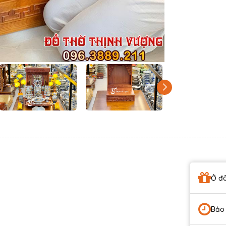
Ở đâ
Bảo