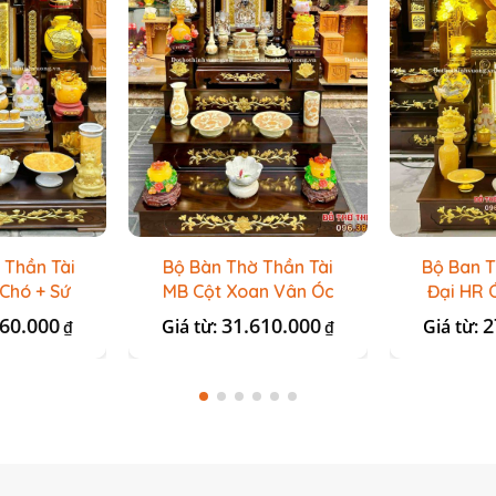
 Thần Tài
Bộ Bàn Thờ Thần Tài
Bộ Ban T
Chó + Sứ
MB Cột Xoan Vân Óc
Đại HR 
 Đá
Chó + Sứ Ngà Vàng
Đá O
360.000
31.610.000
2
Giá từ:
Giá từ:
₫
₫