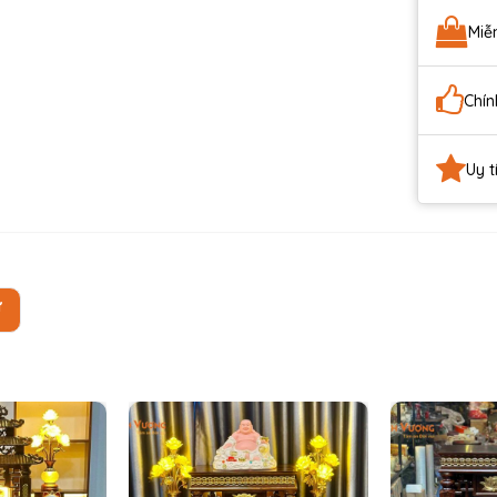
Miễ
Chín
Uy t
Ự