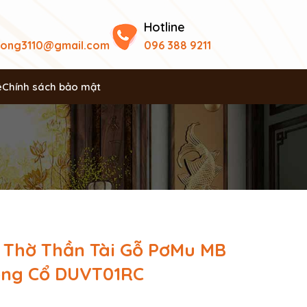
Hotline
uong3110@gmail.com
096 388 9211
ệ
Chính sách bảo mật
 Thờ Thần Tài Gỗ PơMu MB
ng Cổ DUVT01RC