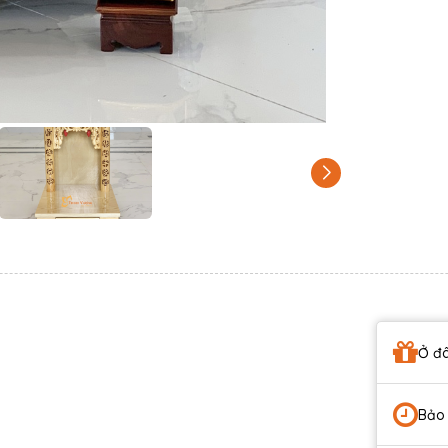
Ở đâ
Bảo