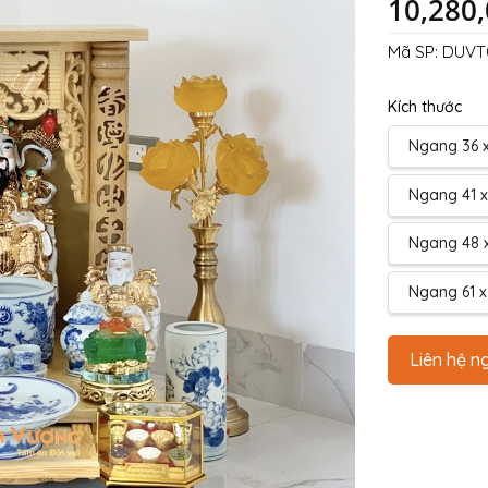
10,280
Mã SP:
DUVT
Kích thước
Ngang 36 x
Ngang 41 x
Ngang 48 x
Ngang 61 x
Liên hệ n