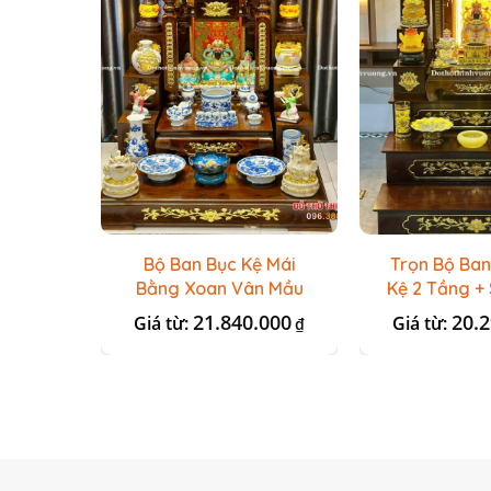
Bộ Ban Bục Kệ Mái
Trọn Bộ Ban
Bằng Xoan Vân Mầu
Kệ 2 Tầng + 
Óc Chó + Men Lam
21.840.000
20.
Giá từ:
Giá từ:
₫
Xanh