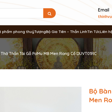
Email
thinhv
t phẩm phong thuỷ
Tượng
Bộ Gia Tiên – Thần Linh
Tin Tức
Liên h
 Thờ Thần Tài Gỗ PơMu MB Men Rong Cổ DUVT01RC
Bộ Bàn
Men Ro