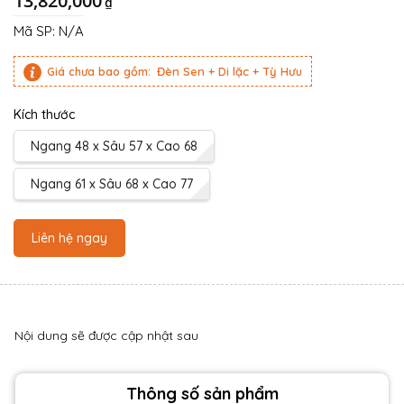
13,820,000
₫
Mã SP:
N/A
Giá chưa bao gồm:
Đèn Sen + Di lặc + Tỳ Hưu
Kích thước
Ngang 48 x Sâu 57 x Cao 68
Ngang 61 x Sâu 68 x Cao 77
Liên hệ ngay
Nội dung sẽ được cập nhật sau
Thông số sản phẩm