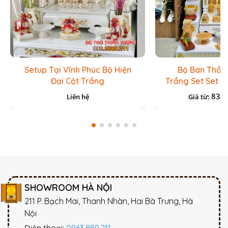
Setup Tại Vĩnh Phúc Bộ Hiện
Bộ Ban Thần 
Đại Cột Trắng
Trắng Set Set 
83.7
Liên hệ
Giá từ:
SHOWROOM HÀ NỘI
211 P. Bạch Mai, Thanh Nhàn, Hai Bà Trưng, Hà
Nội
Điện thoại:
0963.889.211