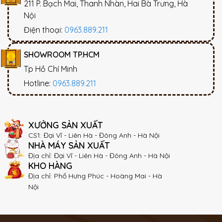
211 P. Bạch Mai, Thanh Nhàn, Hai Bà Trưng, Hà
Nội
Điện thoại:
0963.889.211
SHOWROOM TP.HCM
Tp Hồ Chí Minh
Hotline:
0963.889.211
XƯỞNG SẢN XUẤT
CS1: Đại Vĩ - Liên Hà - Đông Anh - Hà Nội
NHÀ MÁY SẢN XUẤT
Địa chỉ: Đại Vĩ - Liên Hà - Đông Anh - Hà Nội
KHO HÀNG
Địa chỉ: Phố Hưng Phúc - Hoàng Mai - Hà
Nội