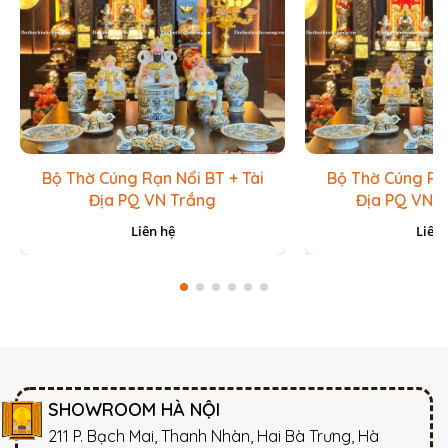
Bộ Thờ Cúng Rạn Nổi BT + Tài
Bộ Thờ Cúng Rạn
Địa PQ VN Trắng
Địa PQ VN 
Liên hệ
Liên 
SHOWROOM HÀ NỘI
211 P. Bạch Mai, Thanh Nhàn, Hai Bà Trưng, Hà