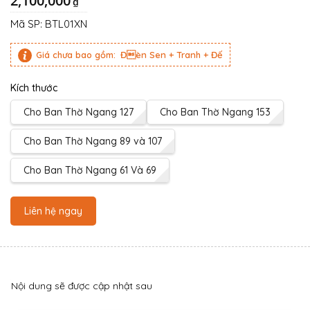
2,100,000
₫
Mã SP:
BTL01XN
Giá chưa bao gồm:
Đèn Sen + Tranh + Đế
Kích thước
Cho Ban Thờ Ngang 127
Cho Ban Thờ Ngang 153
Cho Ban Thờ Ngang 89 và 107
Cho Ban Thờ Ngang 61 Và 69
Liên hệ ngay
Nội dung sẽ được cập nhật sau