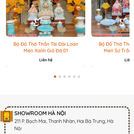
Bộ Đồ Thờ Thần Tài Đài Loan
Bộ Đồ Thờ Thần
Men Xanh Giả Đá 01
Men Sứ Trắn
Liên hệ
Liên 
SHOWROOM HÀ NỘI
211 P. Bạch Mai, Thanh Nhàn, Hai Bà Trưng, Hà
Nội