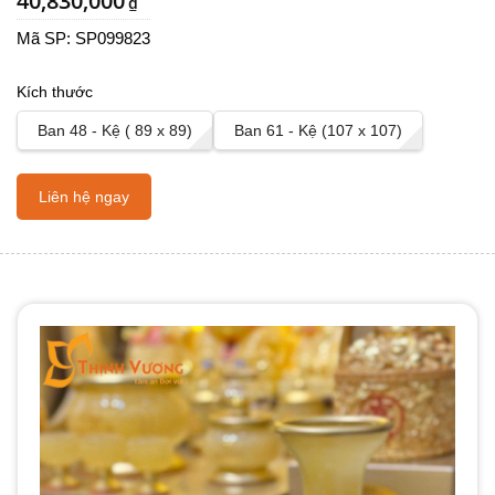
40,830,000
₫
Mã SP:
SP099823
Kích thước
Ban 48 - Kệ ( 89 x 89)
Ban 61 - Kệ (107 x 107)
Liên hệ ngay