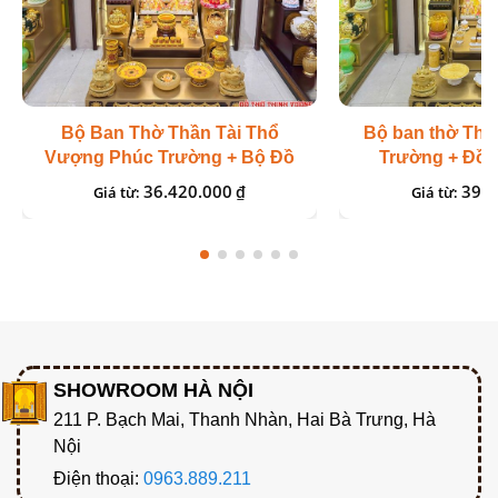
Bộ Ban Thờ Thần Tài Thổ
Bộ ban thờ Th
Vượng Phúc Trường + Bộ Đồ
Trường + Đồ 
Sứ Cao Cấp Gấm Vàng
Cao 
36.420.000
39.1
₫
Giá từ:
Giá từ:
SHOWROOM HÀ NỘI
211 P. Bạch Mai, Thanh Nhàn, Hai Bà Trưng, Hà
Nội
Điện thoại:
0963.889.211