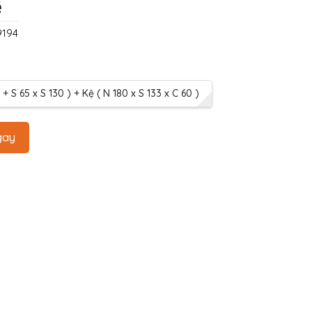
ệ
9194
 + S 65 x S 130 ) + Kệ ( N 180 x S 133 x C 60 )
gay