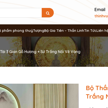
Email
thinhv
t phẩm phong thuỷ
Tượng
Bộ Gia Tiên – Thần Linh
Tin Tức
Liên h
Tài 3 Gian Gỗ Hương + Sứ Trắng Nổi Vẽ Vàng
Bộ Thầ
Trắng 