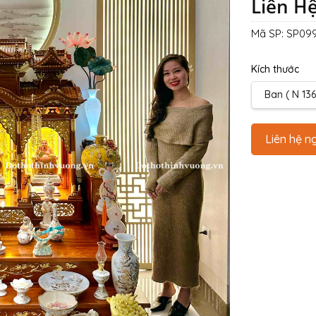
Liên H
Mã SP:
SP09
Kích thước
Ban ( N 136
Liên hệ n