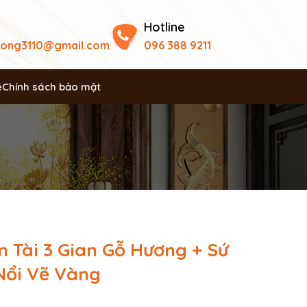
Hotline
uong3110@gmail.com
096 388 9211
ệ
Chính sách bảo mật
n Tài 3 Gian Gỗ Hương + Sứ
Nổi Vẽ Vàng