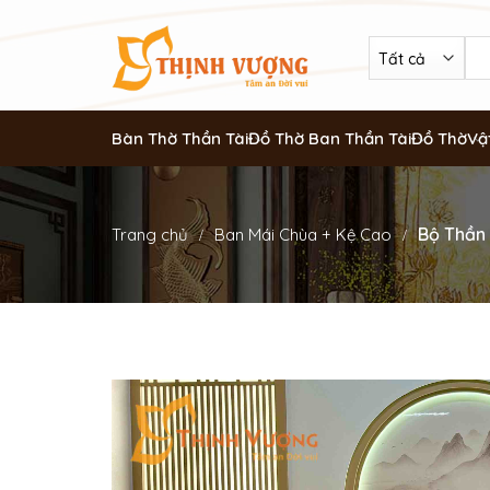
Bàn Thờ Thần Tài
Đồ Thờ Ban Thần Tài
Đồ Thờ
Vậ
Bộ Thần 
Trang chủ
Ban Mái Chùa + Kệ Cao