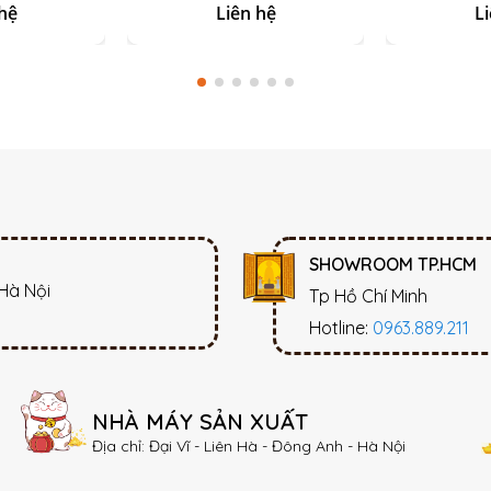
Hoàng Thổ Vẽ Vàng
hệ
Liên hệ
L
SHOWROOM TP.HCM
 Hà Nội
Tp Hồ Chí Minh
Hotline:
0963.889.211
NHÀ MÁY SẢN XUẤT
Địa chỉ: Đại Vĩ - Liên Hà - Đông Anh - Hà Nội