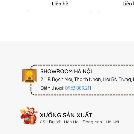
Thờ Đá Onix
Liên hệ
Liên 
SHOWROOM HÀ NỘI
211 P. Bạch Mai, Thanh Nhàn, Hai Bà Trưng,
Điện thoại:
0963.889.211
XƯỞNG SẢN XUẤT
CS1: Đại Vĩ - Liên Hà - Đông Anh - Hà Nội