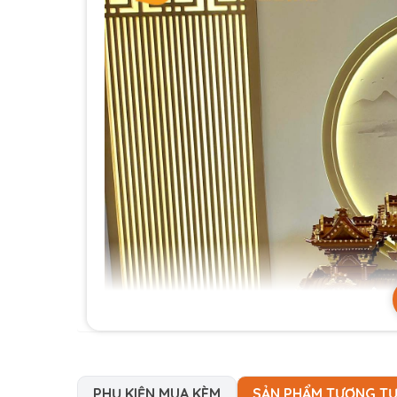
PHỤ KIỆN MUA KÈM
SẢN PHẨM TƯƠNG T