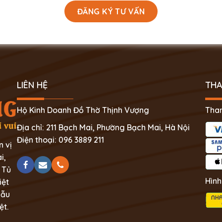
LIÊN HỆ
THA
Hộ Kinh Doanh Đồ Thờ Thịnh Vượng
Than
Địa chỉ: 211 Bạch Mai, Phường Bạch Mai, Hà Nội
Điện thoại: 096 3889 211
n vị
i,
 Tủ
Hình
iệt
mẫu
ệt.