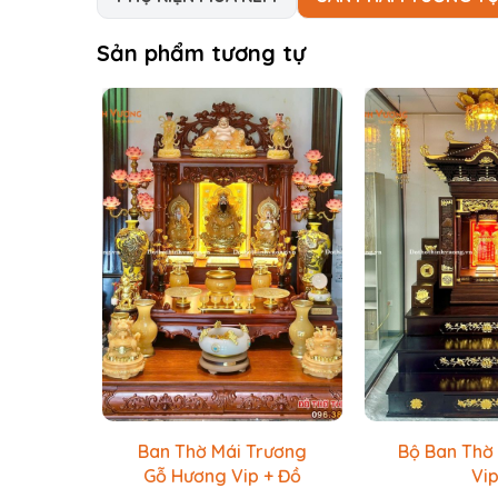
Sản phẩm tương tự
Ban Thờ Mái Trương
Bộ Ban Thờ
Gỗ Hương Vip + Đồ
Vi