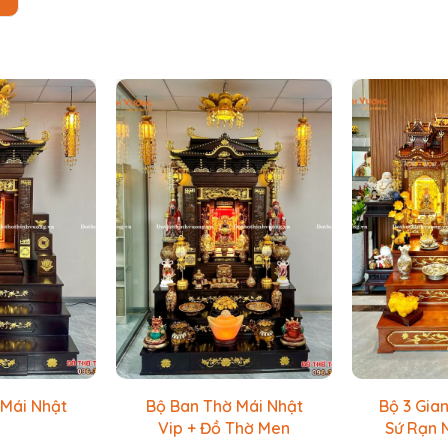
 Mái Nhật
Bộ Ban Thờ Mái Nhật
Bộ 3 Gia
p
Vip + Đồ Thờ Men
Sứ Rạn 