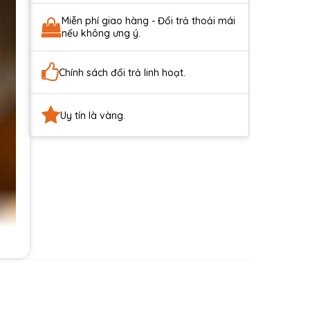
Miễn phí giao hàng - Đổi trả thoải mái
nếu không ưng ý.
Chính sách đổi trả linh hoạt.
Uy tín là vàng.