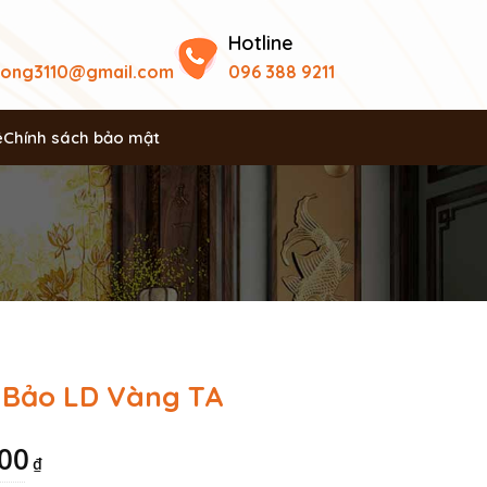
Hotline
uong3110@gmail.com
096 388 9211
ệ
Chính sách bảo mật
 Bảo LD Vàng TA
000
₫