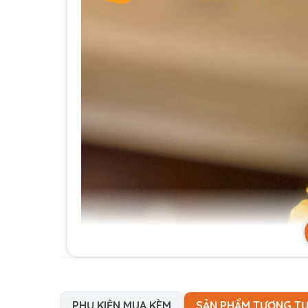
PHỤ KIỆN MUA KÈM
SẢN PHẨM TƯƠNG T