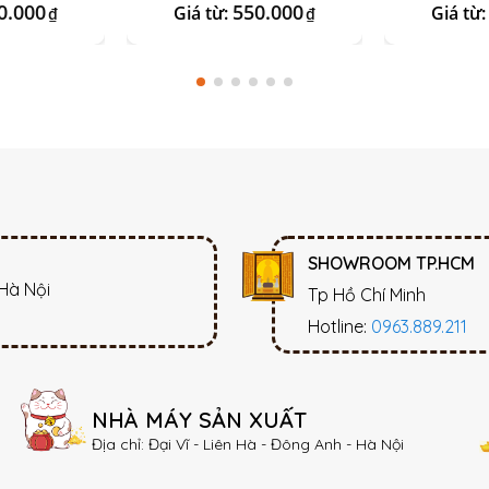
0.000
550.000
Giá từ:
Giá từ
₫
₫
SHOWROOM TP.HCM
 Hà Nội
Tp Hồ Chí Minh
Hotline:
0963.889.211
NHÀ MÁY SẢN XUẤT
Địa chỉ: Đại Vĩ - Liên Hà - Đông Anh - Hà Nội