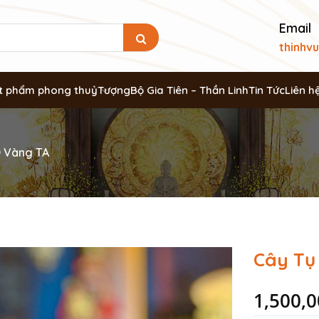
Email
thinhv
t phẩm phong thuỷ
Tượng
Bộ Gia Tiên – Thần Linh
Tin Tức
Liên h
D Vàng TA
Cây Tụ
1,500,