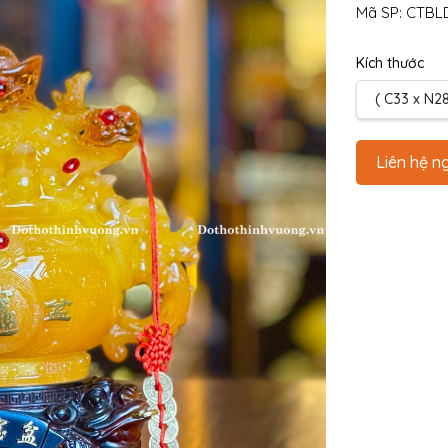
Mã SP:
CTBL
Kích thước
( C33 x N28
Liên hệ n