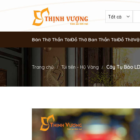
Bàn Thờ Thần Tài
Đồ Thờ Ban Thần Tài
Đồ Thờ
Vậ
Cây Tụ Bảo L
Trang chủ
Túi tiền - Hũ Vàng