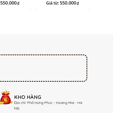
550.000
550.000
:
Giá từ:
Giá
₫
₫
KHO HÀNG
Địa chỉ: Phố Hưng Phúc - Hoàng Mai - Hà
Nội