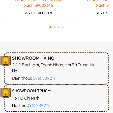
Xanh SP002346
Xanh SP
50.000
70
₫
Giá từ:
Giá từ:
SHOWROOM HÀ NỘI
211 P. Bạch Mai, Thanh Nhàn, Hai Bà Trưng, Hà
Nội
Điện thoại:
0963.889.211
SHOWROOM TP.HCM
Tp Hồ Chí Minh
Hotline:
0963.889.211