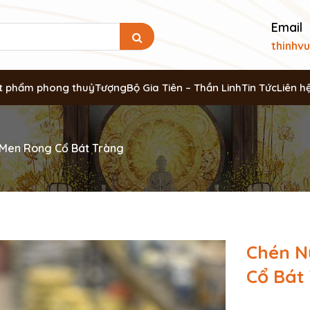
Email
thinhv
t phẩm phong thuỷ
Tượng
Bộ Gia Tiên – Thần Linh
Tin Tức
Liên h
 Men Rong Cổ Bát Tràng
Chén N
Cổ Bát