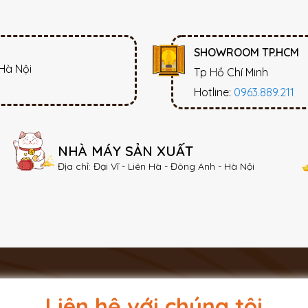
SHOWROOM TP.HCM
 Hà Nội
Tp Hồ Chí Minh
Hotline:
0963.889.211
NHÀ MÁY SẢN XUẤT
Địa chỉ: Đại Vĩ - Liên Hà - Đông Anh - Hà Nội
Liên hệ với chúng tôi