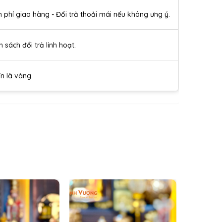
n phí giao hàng - Đổi trả thoải mái nếu không ưng ý.
h sách đổi trả linh hoạt.
ín là vàng.