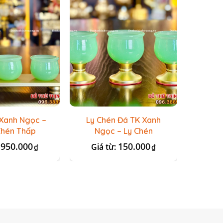
Xanh Ngọc –
Ly Chén Đá TK Xanh
Ngai
hén Thấp
Ngọc – Ly Chén
950.000
150.000
:
Giá từ:
Giá 
₫
₫