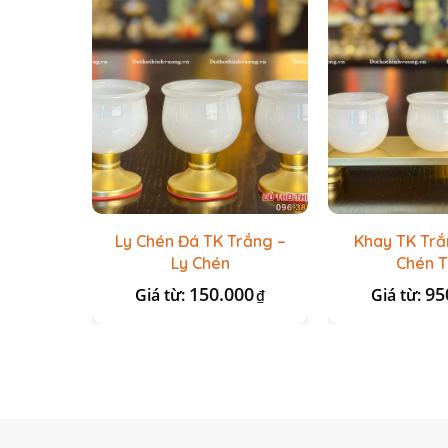
Ly Chén Đá TK Trắng –
Khay TK Tr
Ly Chén
Chén 
150.000
95
Giá từ:
Giá từ:
₫