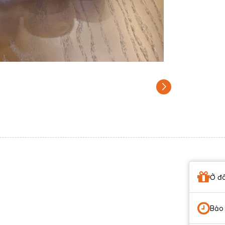
Ở đâ
Bảo