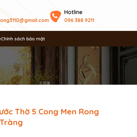
Hotline
uong3110@gmail.com
096 388 9211
ệ
Chính sách bảo mật
ước Thờ 5 Cong Men Rong
 Tràng