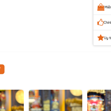
Miễ
Chín
Uy t
Ự