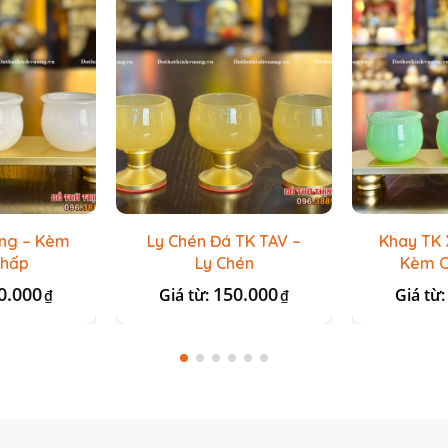
ắng – Kèm
Ly Chén Đá TK TAV –
Khay TK 
Thấp
Ly Chén
Kèm C
0.000
150.000
Giá từ:
Giá từ
₫
₫