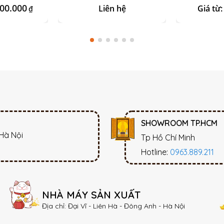
000.000
Liên hệ
Giá từ
₫
SHOWROOM TP.HCM
 Hà Nội
Tp Hồ Chí Minh
Hotline:
0963.889.211
NHÀ MÁY SẢN XUẤT
Địa chỉ: Đại Vĩ - Liên Hà - Đông Anh - Hà Nội