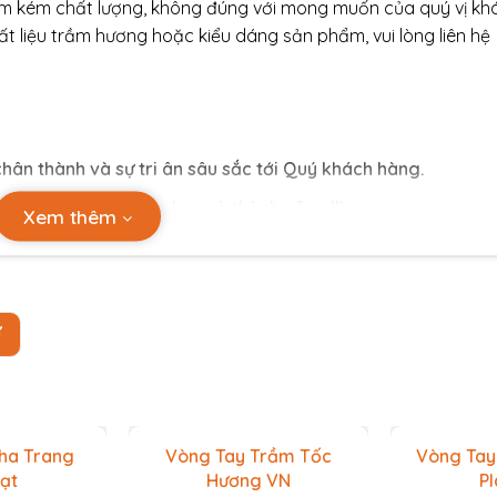
m kém chất lượng, không đúng với mong muốn của quý vị kh
t liệu trầm hương hoặc kiểu dáng sản phẩm, vui lòng liên hệ
chân thành và sự tri ân sâu sắc tới Quý khách hàng.
luôn dồi dào, hạnh phục và thành công.!!!
Xem thêm
Ự
ha Trang
Vòng Tay Trầm Tốc
Vòng Tay
ạt
Hương VN
Pl