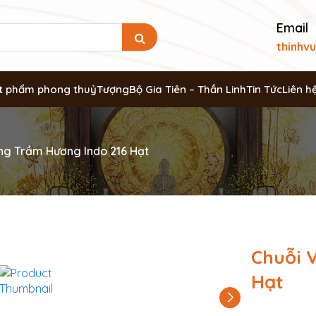
Email
thinhv
t phẩm phong thuỷ
Tượng
Bộ Gia Tiên – Thần Linh
Tin Tức
Liên h
ng Trầm Hương Indo 216 Hạt
Chuỗi 
Hạt