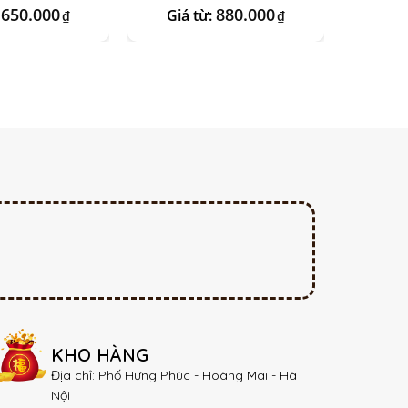
650.000
880.000
:
Giá từ:
Giá 
₫
₫
KHO HÀNG
Địa chỉ: Phố Hưng Phúc - Hoàng Mai - Hà
Nội