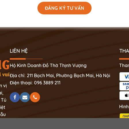
LIÊN HỆ
THA
Hộ Kinh Doanh Đồ Thờ Thịnh Vượng
Than
Địa chỉ: 211 Bạch Mai, Phường Bạch Mai, Hà Nội
Điện thoại: 096 3889 211
n vị
i,
 Tủ
Hình
iệt
mẫu
ệt.