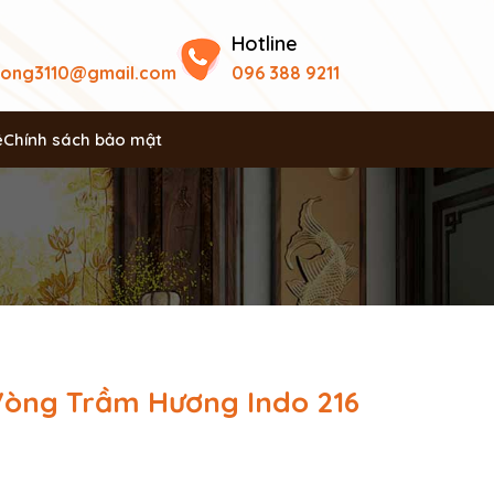
Hotline
uong3110@gmail.com
096 388 9211
ệ
Chính sách bảo mật
Vòng Trầm Hương Indo 216