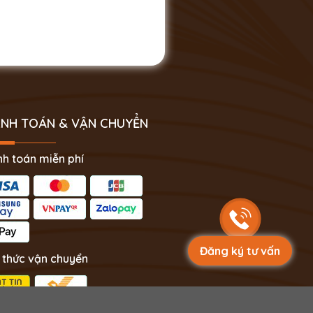
NH TOÁN & VẬN CHUYỂN
h toán miễn phí
Đăng ký tư vấn
 thức vận chuyển