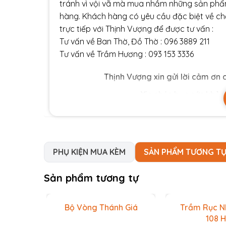
tránh vì vội vã mà mua nhầm những sản phẩ
hàng. Khách hàng có yêu cầu đặc biệt về chấ
trực tiếp với Thịnh Vượng để được tư vấn :
Tư vấn về Ban Thờ, Đồ Thờ : 096 3889 211
Tư vấn về Trầm Hương : 093 153 3336
Thịnh Vượng xin gửi lời cảm ơn 
Xin chúc bạn sức khỏe 
PHỤ KIỆN MUA KÈM
SẢN PHẨM TƯƠNG T
Sản phẩm tương tự
Bộ Vòng Thánh Giá
Trầm Rục N
108 H