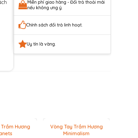
ách
Miễn phí giao hàng - Đổi trả thoải mái
nếu không ưng ý.
Chính sách đổi trả linh hoạt.
Uy tín là vàng.
 Trầm Hương
Vòng Tay Trầm Hương
Vòn
anets
Minimalism
Phong