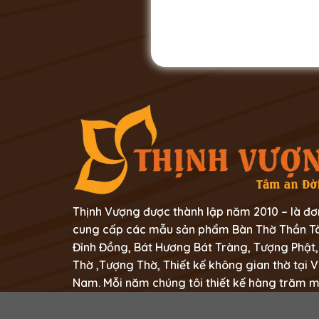
Thịnh Vượng được thành lập năm 2010 – là đơ
cung cấp các mẫu sản phẩm Bàn Thờ Thần Tà
Đỉnh Đồng, Bát Hương Bát Tràng, Tượng Phật,
Thờ ,Tượng Thờ, Thiết kế không gian thờ tại V
Nam. Mỗi năm chúng tôi thiết kế hàng trăm 
không gian thờ tự trong mỗi gia đình người Vi