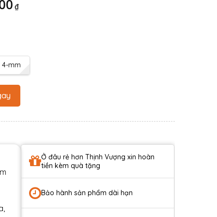
000
₫
4-mm
gay
Ở đâu rẻ hơn Thịnh Vượng xin hoàn
tiền kèm quà tặng
ẩm
Bảo hành sản phẩm dài hạn
a,