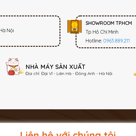
SHOWROOM TP.HCM
 Hà Nội
Tp Hồ Chí Minh
Hotline:
0963.889.211
NHÀ MÁY SẢN XUẤT
Địa chỉ: Đại Vĩ - Liên Hà - Đông Anh - Hà Nội
Liên hệ với chúng tôi