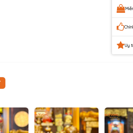
Miễ
Chín
Uy t
Ự