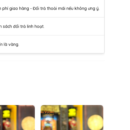
n phí giao hàng - Đổi trả thoải mái nếu không ưng ý.
h sách đổi trả linh hoạt.
ín là vàng.