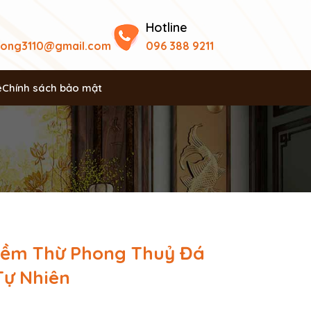
Hotline
uong3110@gmail.com
096 388 9211
ệ
Chính sách bảo mật
iềm Thừ Phong Thuỷ Đá
Tự Nhiên