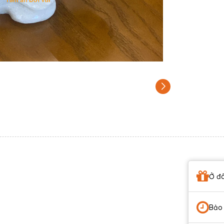
Ở đâ
Bảo