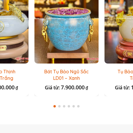
o Thịnh
Bát Tụ Bảo Ngũ Sắc
Tụ Bảo
 Trắng
LD01 – Xanh
T
00.000
7.900.000
Giá từ:
Giá từ:
₫
₫