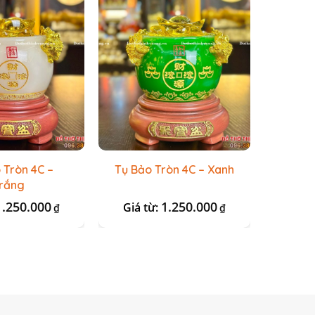
 Tròn 4C –
Tụ Bảo Tròn 4C – Xanh
Tụ Bả
rắng
1.250.000
1.250.000
Giá từ:
Giá 
₫
₫