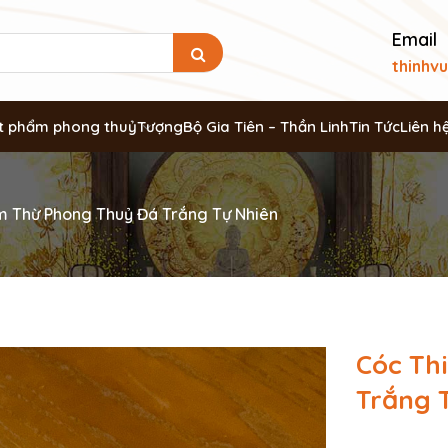
Email
thinhv
t phẩm phong thuỷ
Tượng
Bộ Gia Tiên – Thần Linh
Tin Tức
Liên h
m Thừ Phong Thuỷ Đá Trắng Tự Nhiên
Cóc Th
Trắng 