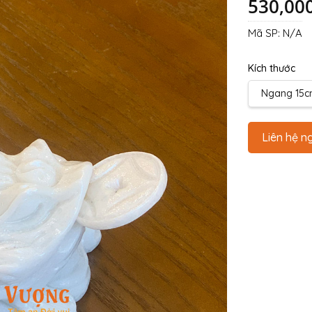
530,00
Mã SP:
N/A
Kích thước
Ngang 15
Liên hệ n