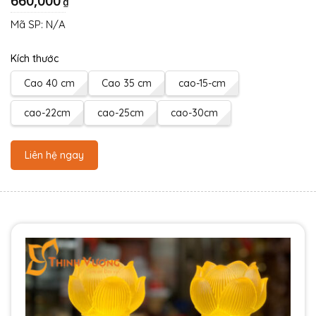
660,000
₫
Mã SP:
N/A
Kích thước
Cao 40 cm
Cao 35 cm
cao-15-cm
cao-22cm
cao-25cm
cao-30cm
Liên hệ ngay