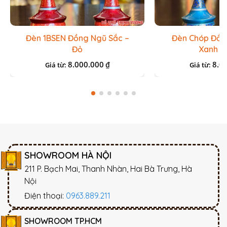
Đèn 1BSEN Đồng Ngũ Sắc –
Đèn Chóp Đồn
Đỏ
Xanh D
8.000.000
8.0
₫
Giá từ:
Giá từ:
SHOWROOM HÀ NỘI
211 P. Bạch Mai, Thanh Nhàn, Hai Bà Trưng, Hà
Nội
Điện thoại:
0963.889.211
SHOWROOM TP.HCM