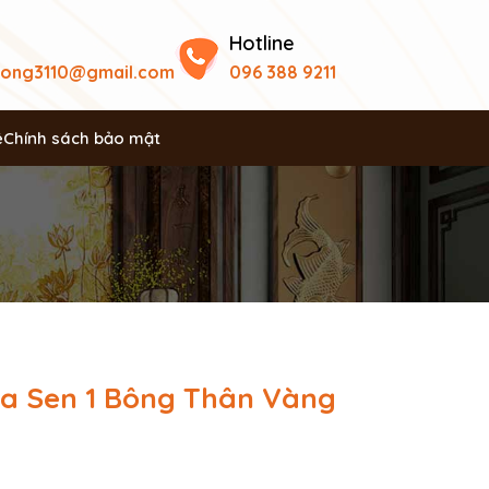
Hotline
uong3110@gmail.com
096 388 9211
ệ
Chính sách bảo mật
a Sen 1 Bông Thân Vàng