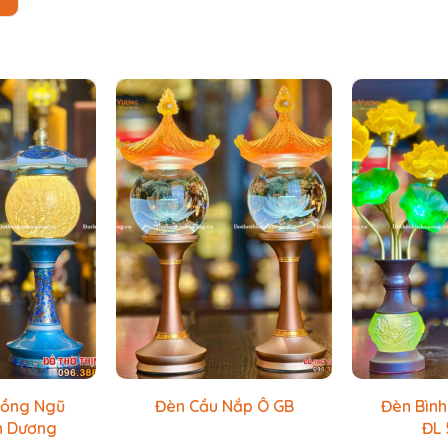
Đồng Ngũ
Đèn Cầu Nắp Ô GB
Đèn Bình
h Dương
ĐL 