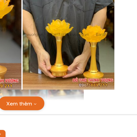
Xem thêm
Ự