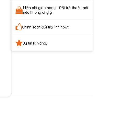
Miễn phí giao hàng - Đổi trả thoải mái
nếu không ưng ý.
Chính sách đổi trả linh hoạt.
Uy tín là vàng.