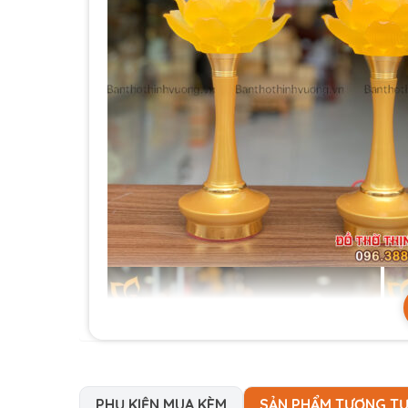
PHỤ KIỆN MUA KÈM
SẢN PHẨM TƯƠNG T