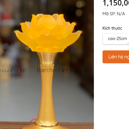
1,150,
Mã SP:
N/A
Kích thước
cao-25cm
Liên hệ n