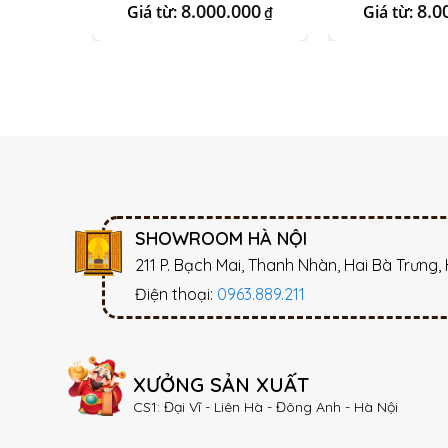
8.000.000
8.0
Giá từ:
Giá từ:
₫
SHOWROOM HÀ NỘI
211 P. Bạch Mai, Thanh Nhàn, Hai Bà Trưng,
Điện thoại:
0963.889.211
XƯỞNG SẢN XUẤT
CS1: Đại Vĩ - Liên Hà - Đông Anh - Hà Nội