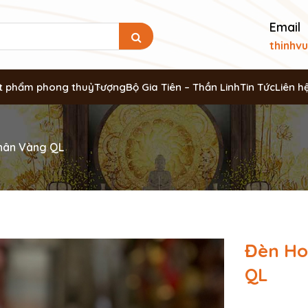
Email
thinhv
t phẩm phong thuỷ
Tượng
Bộ Gia Tiên – Thần Linh
Tin Tức
Liên h
hân Vàng QL
Đèn Ho
QL