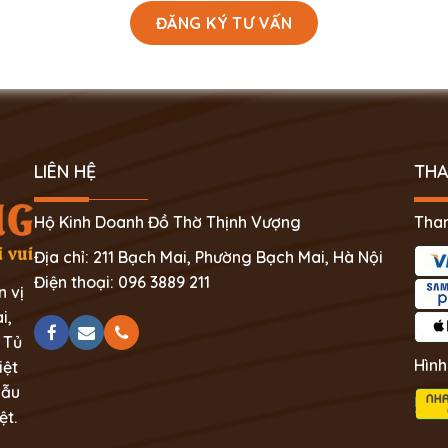
LIÊN HỆ
THA
Hộ Kinh Doanh Đồ Thờ Thịnh Vượng
Than
Địa chỉ: 211 Bạch Mai, Phường Bạch Mai, Hà Nội
Điện thoại: 096 3889 211
n vị
i,
 Tủ
Hình
iệt
mẫu
ệt.