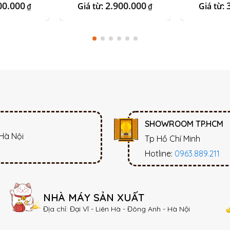
00.000
2.900.000
Giá từ:
Giá từ:
₫
₫
SHOWROOM TP.HCM
 Hà Nội
Tp Hồ Chí Minh
Hotline:
0963.889.211
NHÀ MÁY SẢN XUẤT
Địa chỉ: Đại Vĩ - Liên Hà - Đông Anh - Hà Nội