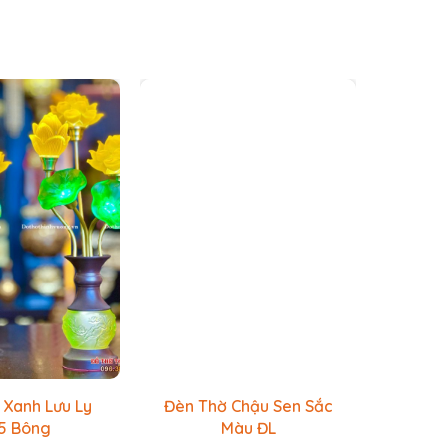
 Xanh Lưu Ly
Đèn Thờ Chậu Sen Sắc
Đèn
5 Bông
Màu ĐL