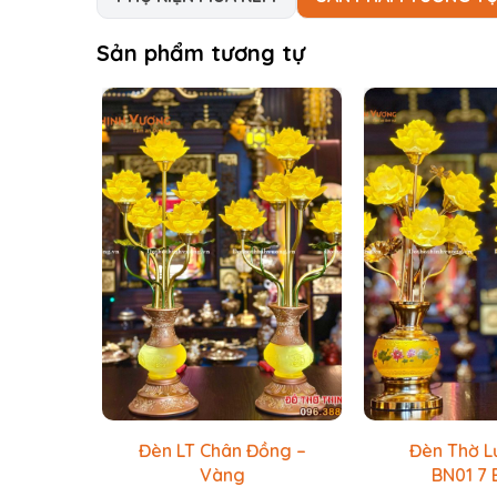
Sản phẩm tương tự
Đèn LT Chân Đồng –
Đèn Thờ L
Vàng
BN01 7