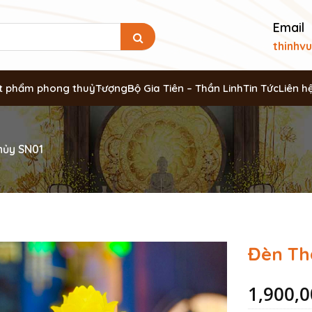
Email
thinhv
t phẩm phong thuỷ
Tượng
Bộ Gia Tiên – Thần Linh
Tin Tức
Liên h
hủy SN01
Đèn Th
1,900,