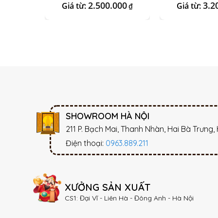
2.500.000
3.2
Giá từ:
Giá từ:
₫
SHOWROOM HÀ NỘI
211 P. Bạch Mai, Thanh Nhàn, Hai Bà Trưng,
Điện thoại:
0963.889.211
XƯỞNG SẢN XUẤT
CS1: Đại Vĩ - Liên Hà - Đông Anh - Hà Nội