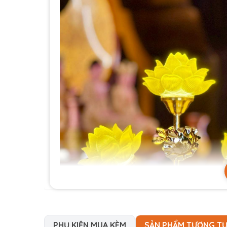
PHỤ KIỆN MUA KÈM
SẢN PHẨM TƯƠNG T