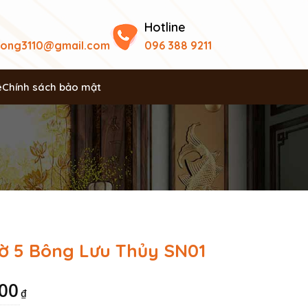
Hotline
uong3110@gmail.com
096 388 9211
ệ
Chính sách bảo mật
ờ 5 Bông Lưu Thủy SN01
000
₫