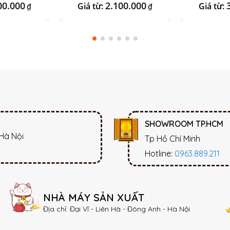
00.000
2.100.000
Giá từ:
Giá từ:
₫
₫
SHOWROOM TP.HCM
 Hà Nội
Tp Hồ Chí Minh
Hotline:
0963.889.211
NHÀ MÁY SẢN XUẤT
Địa chỉ: Đại Vĩ - Liên Hà - Đông Anh - Hà Nội