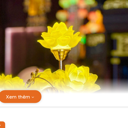
Xem thêm
Ự