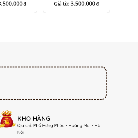
3.500.000
3.500.000
Giá từ:
Giá 
₫
₫
KHO HÀNG
Địa chỉ: Phố Hưng Phúc - Hoàng Mai - Hà
Nội