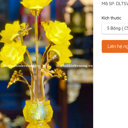
Mã SP:
DLTS
Kích thước
5 Bông ( C
Liên hệ n