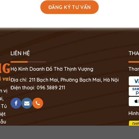
LIÊN HỆ
THA
Hộ Kinh Doanh Đồ Thờ Thịnh Vượng
Than
Địa chỉ: 211 Bạch Mai, Phường Bạch Mai, Hà Nội
Điện thoại: 096 3889 211
n vị
i,
 Tủ
Hình
iệt
mẫu
ệt.