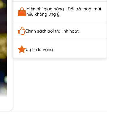
Miễn phí giao hàng - Đổi trả thoải mái
nếu không ưng ý.
Chính sách đổi trả linh hoạt.
Uy tín là vàng.