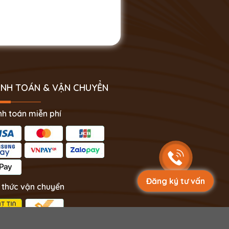
NH TOÁN & VẬN CHUYỂN
h toán miễn phí
Đăng ký tư vấn
 thức vận chuyển