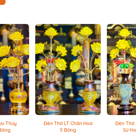
ưu Thủy
Đèn Thờ LT Chân Hoa
Đèn Thờ 
 Bông
5 Bông
Sứ Ho