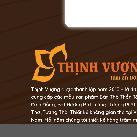
Thịnh Vượng được thành lập năm 2010 – là đơ
cung cấp các mẫu sản phẩm Bàn Thờ Thần Tà
Đỉnh Đồng, Bát Hương Bát Tràng, Tượng Phật,
Thờ ,Tượng Thờ, Thiết kế không gian thờ tại V
Nam. Mỗi năm chúng tôi thiết kế hàng trăm 
không gian thờ tự trong mỗi gia đình người Vi