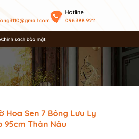
Hotline
uong3110@gmail.com
096 388 9211
ệ
Chính sách bảo mật
ờ Hoa Sen 7 Bông Lưu Ly
o 95cm Thân Nâu