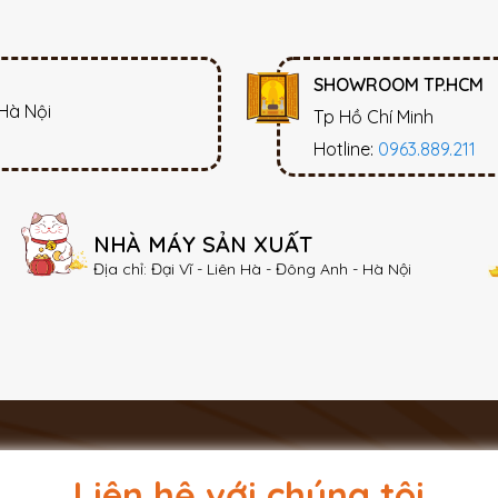
SHOWROOM TP.HCM
 Hà Nội
Tp Hồ Chí Minh
Hotline:
0963.889.211
NHÀ MÁY SẢN XUẤT
Địa chỉ: Đại Vĩ - Liên Hà - Đông Anh - Hà Nội
Liên hệ với chúng tôi