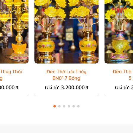
 Thủy Thỏi
Đèn Thờ Lưu Thủy
Đèn Thờ 
g
BN01 7 Bông
5
00.000
3.200.000
Giá từ:
Giá từ:
₫
₫