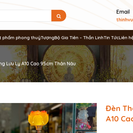
Email
thinhv
t phẩm phong thuỷ
Tượng
Bộ Gia Tiên – Thần Linh
Tin Tức
Liên h
ng Lưu Ly A10 Cao 95cm Thân Nâu
Đèn Th
A10 Ca