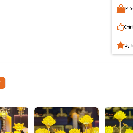
Miễ
Chín
Uy t
Ự