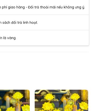
n phí giao hàng - Đổi trả thoải mái nếu không ưng ý.
h sách đổi trả linh hoạt.
ín là vàng.