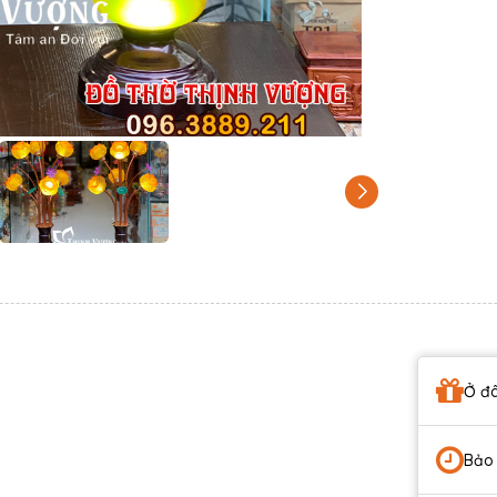
Ở đâ
Bảo