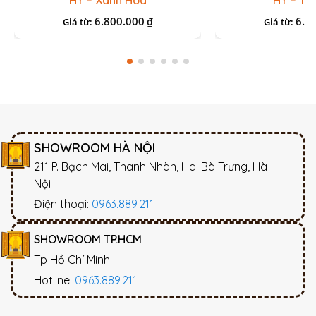
HY – Xanh Hoa
HY – Tr
6.800.000
6.8
₫
Giá từ:
Giá từ:
SHOWROOM HÀ NỘI
211 P. Bạch Mai, Thanh Nhàn, Hai Bà Trưng, Hà
Nội
Điện thoại:
0963.889.211
SHOWROOM TP.HCM
Tp Hồ Chí Minh
Hotline:
0963.889.211