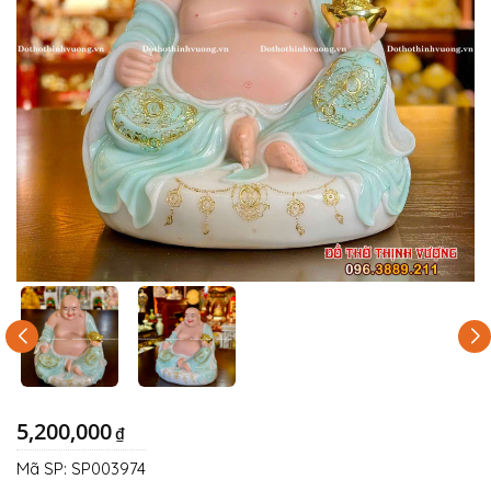
5,200,000
₫
Mã SP:
SP003974