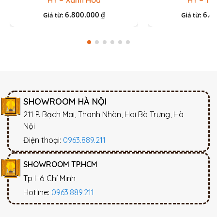
HY – Xanh Hoa
HY – Tr
6.800.000
6.8
₫
Giá từ:
Giá từ:
SHOWROOM HÀ NỘI
211 P. Bạch Mai, Thanh Nhàn, Hai Bà Trưng, Hà
Nội
Điện thoại:
0963.889.211
SHOWROOM TP.HCM
Tp Hồ Chí Minh
Hotline:
0963.889.211