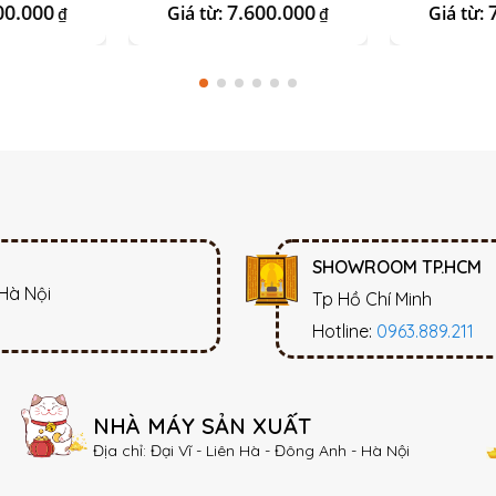
m
00.000
7.600.000
Giá từ:
Giá từ:
₫
₫
SHOWROOM TP.HCM
 Hà Nội
Tp Hồ Chí Minh
Hotline:
0963.889.211
NHÀ MÁY SẢN XUẤT
Địa chỉ: Đại Vĩ - Liên Hà - Đông Anh - Hà Nội