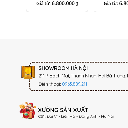
Hoa
Xá
6.800.000
6.8
Giá từ:
Giá từ:
₫
SHOWROOM HÀ NỘI
211 P. Bạch Mai, Thanh Nhàn, Hai Bà Trưng,
Điện thoại:
0963.889.211
XƯỞNG SẢN XUẤT
CS1: Đại Vĩ - Liên Hà - Đông Anh - Hà Nội