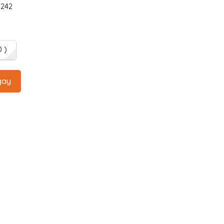
242
0 )
gay