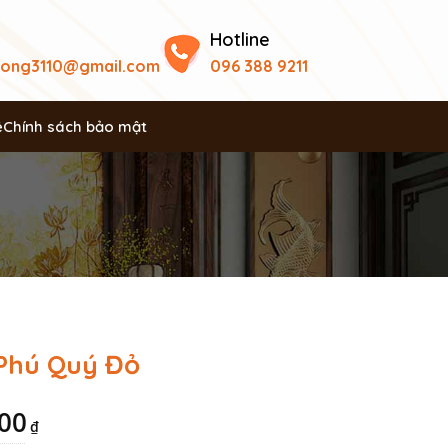
Hotline
uong3110@gmail.com
096 388 9211
ệ
Chính sách bảo mật
 Phú Quý Đỏ
000
₫