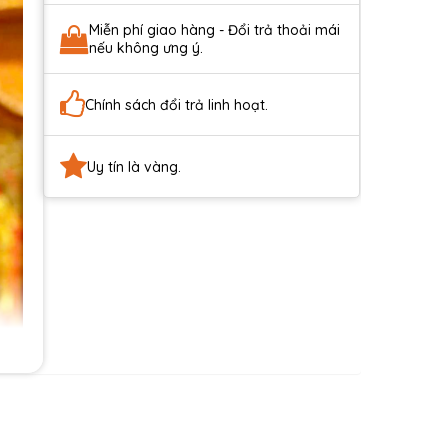
Miễn phí giao hàng - Đổi trả thoải mái
nếu không ưng ý.
Chính sách đổi trả linh hoạt.
Uy tín là vàng.