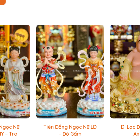
 Ngọc Nữ
Tiên Đồng Ngọc Nữ LD
Di Lạc 
Y – Tro
– Đỏ Gấm
An