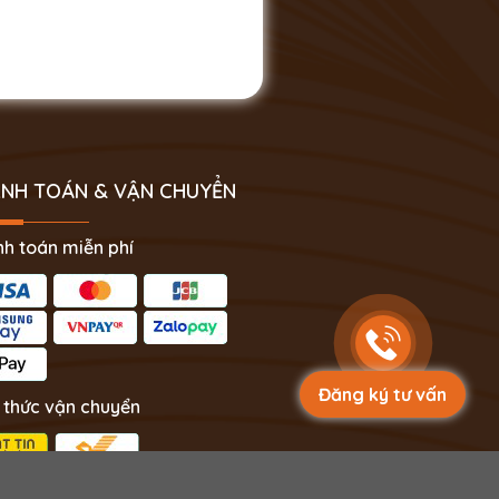
NH TOÁN & VẬN CHUYỂN
h toán miễn phí
Đăng ký tư vấn
 thức vận chuyển