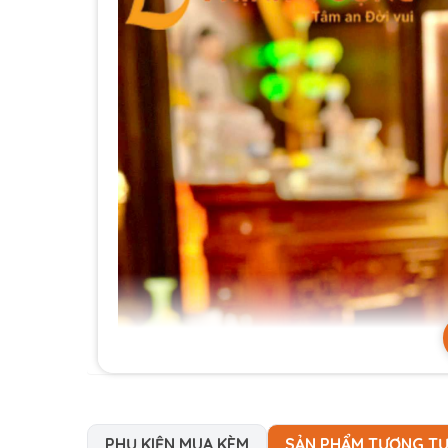
PHỤ KIỆN MUA KÈM
SẢN PHẨM TƯƠNG T