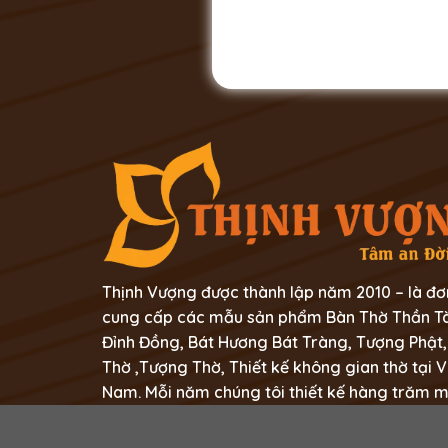
Thịnh Vượng được thành lập năm 2010 – là đơ
cung cấp các mẫu sản phẩm Bàn Thờ Thần Tà
Đỉnh Đồng, Bát Hương Bát Tràng, Tượng Phật,
Thờ ,Tượng Thờ, Thiết kế không gian thờ tại V
Nam. Mỗi năm chúng tôi thiết kế hàng trăm 
không gian thờ tự trong mỗi gia đình người Vi