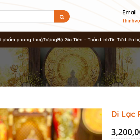
Email
thinhv
t phẩm phong thuỷ
Tượng
Bộ Gia Tiên – Thần Linh
Tin Tức
Liên h
ỏ
Di Lạc
3,200,