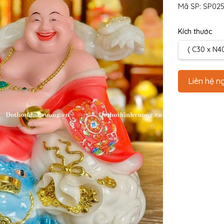
Mã SP:
SP025
Kích thước
( C30 x N4
Liên hệ n