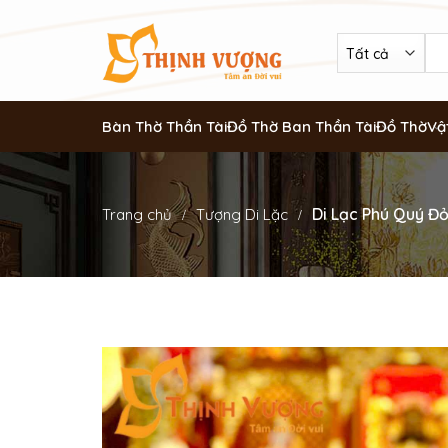
Bàn Thờ Thần Tài
Đồ Thờ Ban Thần Tài
Đồ Thờ
Vậ
Di Lạc Phú Quý Đ
Trang chủ
Tượng Di Lặc