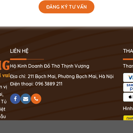
LIÊN HỆ
THA
Hộ Kinh Doanh Đồ Thờ Thịnh Vượng
Than
Địa chỉ: 211 Bạch Mai, Phường Bạch Mai, Hà Nội
Điện thoại: 096 3889 211
n vị
i,
 Tủ
Hình
iệt
mẫu
ệt.