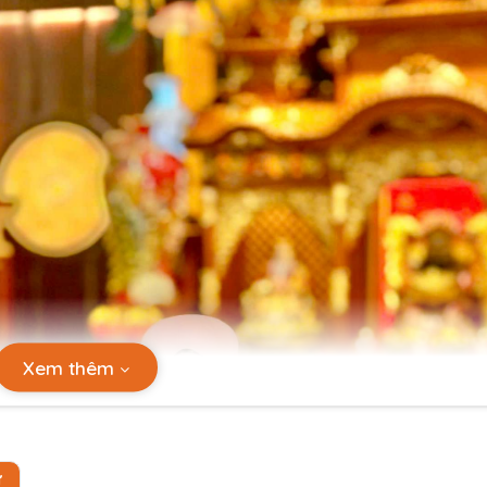
Xem thêm
Ự