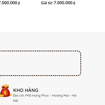
7.000.000
7.000.000
Giá từ:
Giá 
₫
₫
KHO HÀNG
Địa chỉ: Phố Hưng Phúc - Hoàng Mai - Hà
Nội