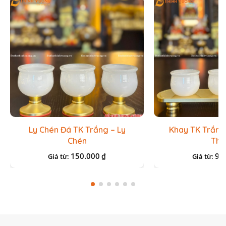
Ly Chén Đá TK Trắng – Ly
Khay TK Trắng
Chén
Thấ
150.000
95
₫
Giá từ:
Giá từ: