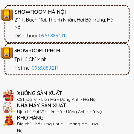
SHOWROOM HÀ NỘI
211 P. Bạch Mai, Thanh Nhàn, Hai Bà Trưng, Hà
Nội
Điện thoại:
0963.889.211
SHOWROOM TP.HCM
Tp Hồ Chí Minh
Hotline:
0963.889.211
XƯỞNG SẢN XUẤT
CS1: Đại Vĩ - Liên Hà - Đông Anh - Hà Nội
NHÀ MÁY SẢN XUẤT
Địa chỉ: Đại Vĩ - Liên Hà - Đông Anh - Hà Nội
KHO HÀNG
Địa chỉ: Phố Hưng Phúc - Hoàng Mai - Hà
Nội