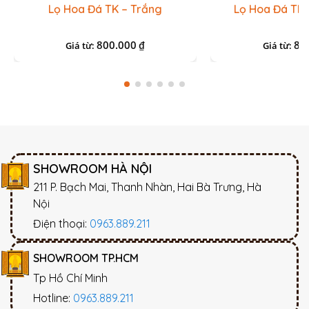
Lọ Hoa Đá TK – Trắng
Lọ Hoa Đá TK 
800.000
80
₫
Giá từ:
Giá từ:
SHOWROOM HÀ NỘI
211 P. Bạch Mai, Thanh Nhàn, Hai Bà Trưng, Hà
Nội
Điện thoại:
0963.889.211
SHOWROOM TP.HCM
Tp Hồ Chí Minh
Hotline:
0963.889.211