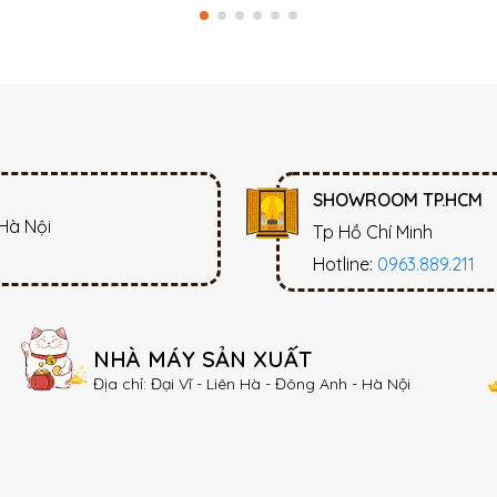
SHOWROOM TP.HCM
 Hà Nội
Tp Hồ Chí Minh
Hotline:
0963.889.211
NHÀ MÁY SẢN XUẤT
Địa chỉ: Đại Vĩ - Liên Hà - Đông Anh - Hà Nội