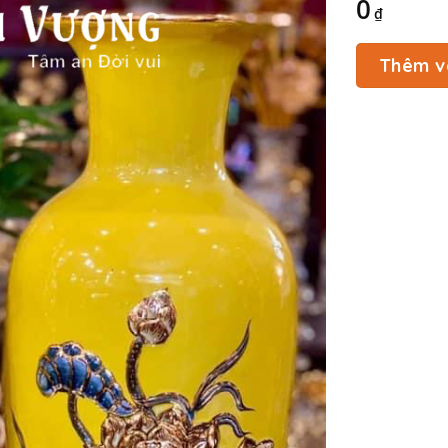
0
₫
Thêm v