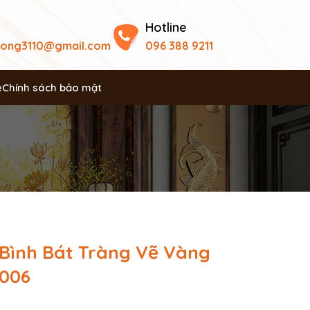
Hotline
uong3110@gmail.com
096 388 9211
ệ
Chính sách bảo mật
 Bình Bát Tràng Vẽ Vàng
006