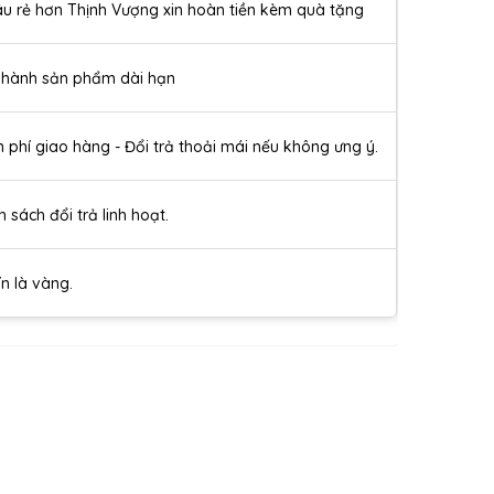
u rẻ hơn Thịnh Vượng xin hoàn tiền kèm quà tặng
 hành sản phẩm dài hạn
n phí giao hàng - Đổi trả thoải mái nếu không ưng ý.
h sách đổi trả linh hoạt.
ín là vàng.