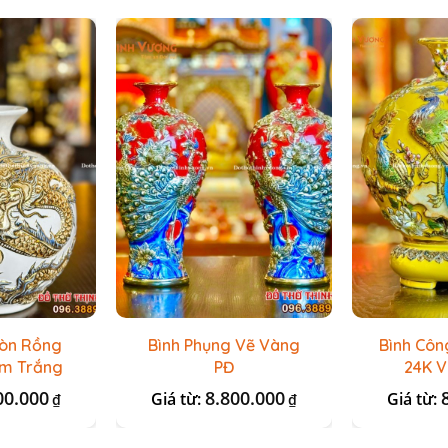
ròn Rồng
Bình Phụng Vẽ Vàng
Bình Côn
im Trắng
PĐ
24K V
00.000
8.800.000
Giá từ:
Giá từ:
₫
₫