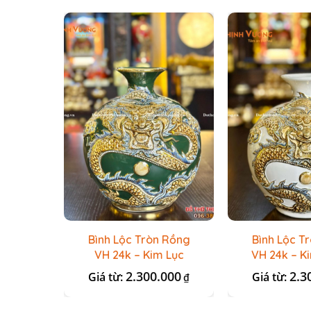
Bình Lộc Tròn Rồng
Bình Lộc T
VH 24k – Kim Lục
VH 24k – K
2.300.000
2.3
Giá từ:
Giá từ:
₫