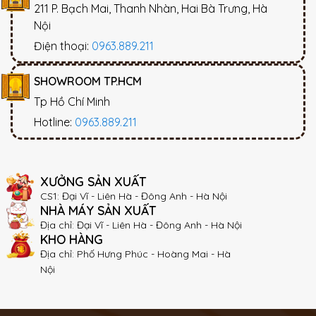
211 P. Bạch Mai, Thanh Nhàn, Hai Bà Trưng, Hà
Nội
Điện thoại:
0963.889.211
SHOWROOM TP.HCM
Tp Hồ Chí Minh
Hotline:
0963.889.211
XƯỞNG SẢN XUẤT
CS1: Đại Vĩ - Liên Hà - Đông Anh - Hà Nội
NHÀ MÁY SẢN XUẤT
Địa chỉ: Đại Vĩ - Liên Hà - Đông Anh - Hà Nội
KHO HÀNG
Địa chỉ: Phố Hưng Phúc - Hoàng Mai - Hà
Nội