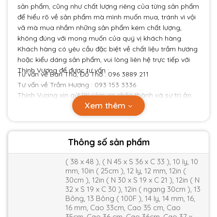
sản phẩm, cũng như chất lượng riêng của từng sản phẩm
để hiểu rõ về sản phẩm mà mình muốn mua, tránh vì vội
vã mà mua nhầm những sản phẩm kém chất lượng,
không đúng với mong muốn của quý vị khách hàng.
Khách hàng có yêu cầu đặc biệt về chất liệu trầm hương
hoặc kiểu dáng sản phẩm, vui lòng liên hệ trực tiếp với
Thịnh Vượng để được tư vấn :
Tư vấn về Ban Thờ, Đồ Thờ : 096 3889 211
Tư vấn về Trầm Hương : 093 153 3336
Thịnh Vượng xin gửi lời cảm ơn chân thành và sự tri ân
Xem thêm
sâu sắc tới Quý khách hàng.
Thông số sản phẩm
( 38 x 48 ), ( N 45 x S 36 x C 33 ), 10 ly, 10
mm, 10in ( 25cm ), 12 ly, 12 mm, 12in (
30cm ), 12in ( N 30 x S 19 x C 21 ), 12in ( N
32 x S 19 x C 30 ), 12in ( ngang 30cm ), 13
Bông, 13 Bông ( 100F ), 14 ly, 14 mm, 16,
16 mm, Cao 33cm, Cao 35 cm, Cao
35cm, Cao 36 cm, Cao 36cm, Cao 37 x