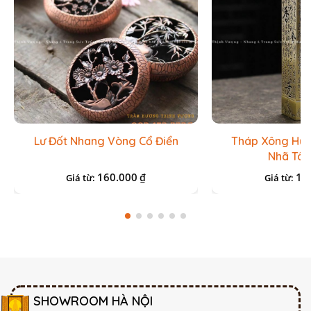
Lư Đốt Nhang Vòng Cổ Điển
Tháp Xông Hươ
Nhã Tâm
160.000
15
₫
Giá từ:
Giá từ:
SHOWROOM HÀ NỘI