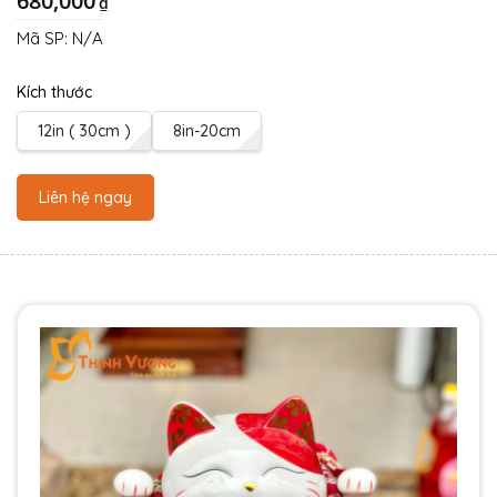
680,000
₫
Mã SP:
N/A
Kích thước
12in ( 30cm )
8in-20cm
Liên hệ ngay