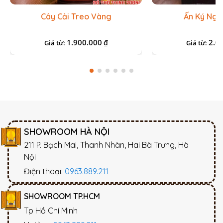
Cây Cải Treo Vàng
Ấn Ký Ngọ
1.900.000
2.0
₫
Giá từ:
Giá từ:
SHOWROOM HÀ NỘI
211 P. Bạch Mai, Thanh Nhàn, Hai Bà Trưng, Hà
Nội
Điện thoại:
0963.889.211
SHOWROOM TP.HCM
Tp Hồ Chí Minh