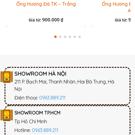
Ống Hương Đá TK – Trắng
Ống Hương Đá
An
900.000
90
₫
Giá từ:
Giá từ:
SHOWROOM HÀ NỘI
211 P. Bạch Mai, Thanh Nhàn, Hai Bà Trưng, Hà
Nội
Điện thoại:
0963.889.211
SHOWROOM TP.HCM
Tp Hồ Chí Minh
Hotline:
0963.889.211