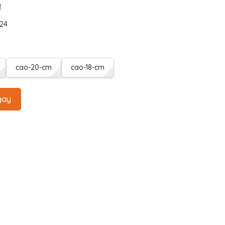
₫
24
cao-20-cm
cao-18-cm
gay