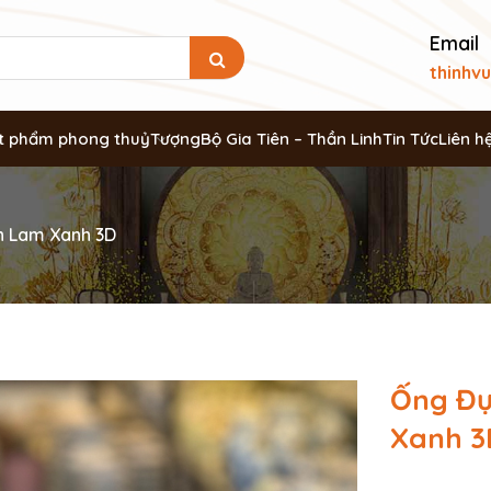
Email
thinhv
t phẩm phong thuỷ
Tượng
Bộ Gia Tiên – Thần Linh
Tin Tức
Liên h
 Lam Xanh 3D
Ống Đ
Xanh 3