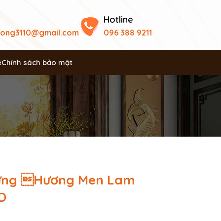
Hotline
uong3110@gmail.com
096 388 9211
ệ
Chính sách bảo mật
ựng Hương Men Lam
D