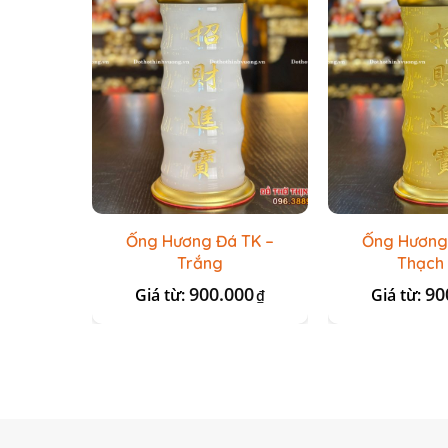
Ống Hương Đá TK –
Ống Hương
Trắng
Thạch
900.000
90
Giá từ:
Giá từ:
₫