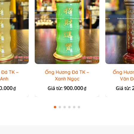
 Đá TK –
Ống Hương Đá TK –
Ống Hươ
 Anh
Xanh Ngọc
Văn Đ
0.000
900.000
Giá từ:
Giá từ:
₫
₫