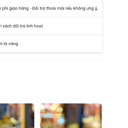
n phí giao hàng - Đổi trả thoải mái nếu không ưng ý.
h sách đổi trả linh hoạt.
ín là vàng.