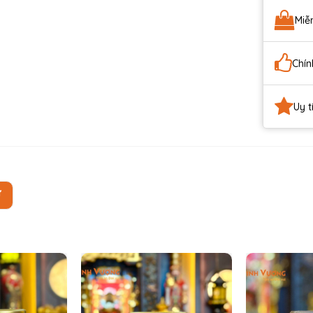
Miễ
Chín
Uy t
Ự