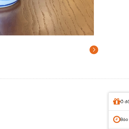
Ở đâ
Bảo