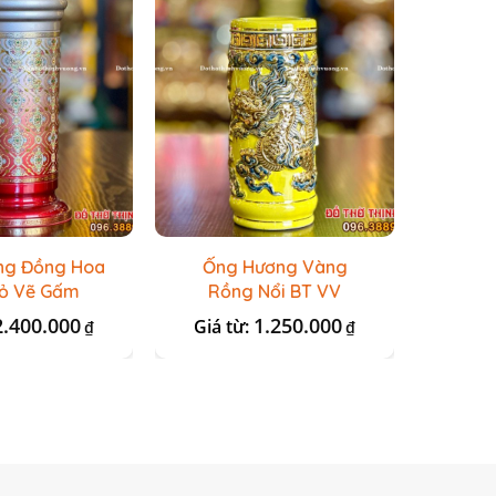
ng Đồng Hoa
Ống Hương Vàng
Ống 
ỏ Vẽ Gấm
Rồng Nổi BT VV
2.400.000
1.250.000
Giá từ:
Giá 
₫
₫