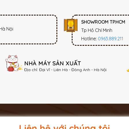
SHOWROOM TP.HCM
 Hà Nội
Tp Hồ Chí Minh
Hotline:
0963.889.211
NHÀ MÁY SẢN XUẤT
Địa chỉ: Đại Vĩ - Liên Hà - Đông Anh - Hà Nội
Liên hệ với chúng tôi