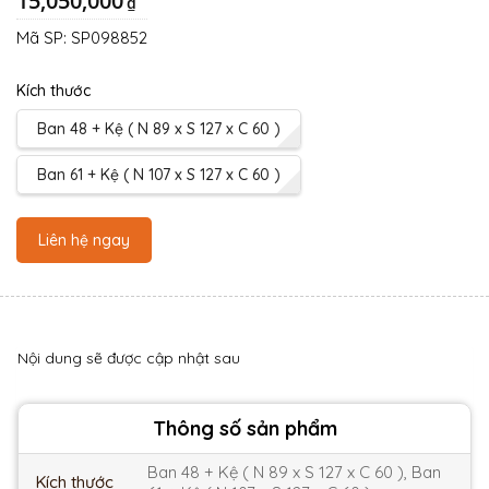
15,050,000
₫
Mã SP:
SP098852
Kích thước
Ban 48 + Kệ ( N 89 x S 127 x C 60 )
Ban 61 + Kệ ( N 107 x S 127 x C 60 )
Liên hệ ngay
Nội dung sẽ được cập nhật sau
Thông số sản phẩm
Ban 48 + Kệ ( N 89 x S 127 x C 60 ), Ban
Kích thước