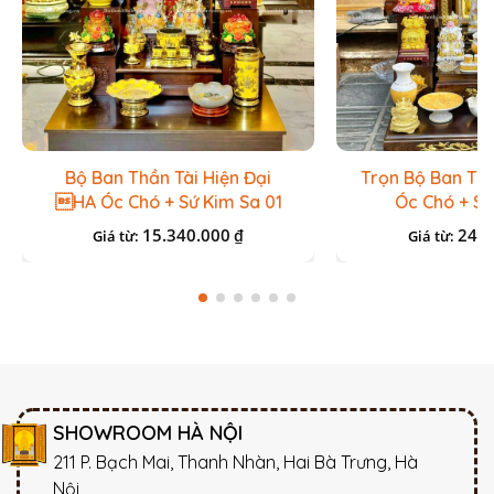
Bộ Ban Thần Tài Hiện Đại
Trọn Bộ Ban Th
HA Óc Chó + Sứ Kim Sa 01
Óc Chó + S
15.340.000
24.3
₫
Giá từ:
Giá từ:
SHOWROOM HÀ NỘI
211 P. Bạch Mai, Thanh Nhàn, Hai Bà Trưng, Hà
Nội