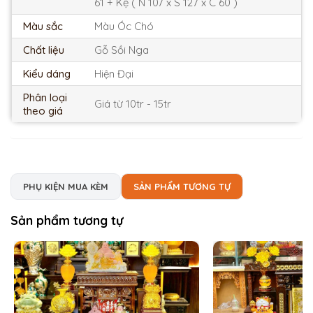
61 + Kệ ( N 107 x S 127 x C 60 )
Màu sắc
Màu Óc Chó
Chất liệu
Gỗ Sồi Nga
Kiểu dáng
Hiện Đại
Phân loại
Giá từ 10tr - 15tr
theo giá
PHỤ KIỆN MUA KÈM
SẢN PHẨM TƯƠNG TỰ
Sản phẩm tương tự