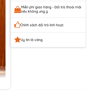
Miễn phí giao hàng - Đổi trả thoải mái
nếu không ưng ý.
Chính sách đổi trả linh hoạt.
Uy tín là vàng.