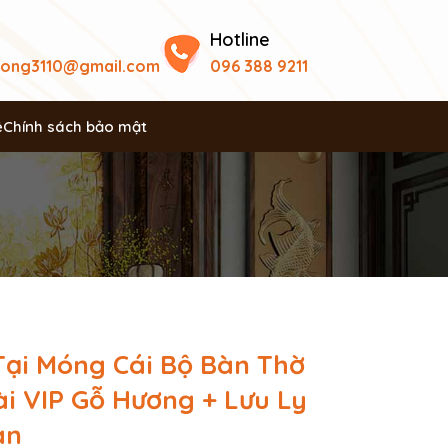
Hotline
uong3110@gmail.com
096 388 9211
ệ
Chính sách bảo mật
Tại Móng Cái Bộ Bàn Thờ
ài VIP Gỗ Hương + Lưu Ly
an