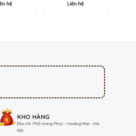
 Lục Bảo Vẽ
Bảo
X
iên hệ
Liên hệ
Giá t
Vàng
KHO HÀNG
Địa chỉ: Phố Hưng Phúc - Hoàng Mai - Hà
Nội