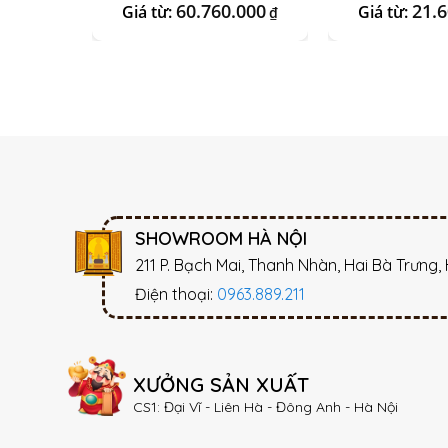
+ Set Đá Onix Vàng
60.760.000
21.
Giá từ:
Giá từ:
₫
SHOWROOM HÀ NỘI
211 P. Bạch Mai, Thanh Nhàn, Hai Bà Trưng,
Điện thoại:
0963.889.211
XƯỞNG SẢN XUẤT
CS1: Đại Vĩ - Liên Hà - Đông Anh - Hà Nội