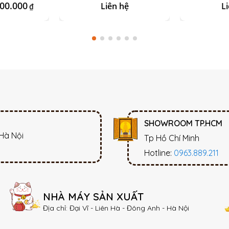
Nổi Vẽ Vàng 24k
Sứ Xanh
600.000
Liên hệ
L
₫
SHOWROOM TP.HCM
 Hà Nội
Tp Hồ Chí Minh
Hotline:
0963.889.211
NHÀ MÁY SẢN XUẤT
Địa chỉ: Đại Vĩ - Liên Hà - Đông Anh - Hà Nội