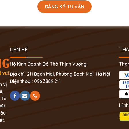
LIÊN HỆ
THA
Hộ Kinh Doanh Đồ Thờ Thịnh Vượng
Than
Địa chỉ: 211 Bạch Mai, Phường Bạch Mai, Hà Nội
Điện thoại: 096 3889 211
n vị
i,
 Tủ
Hình
iệt
mẫu
ệt.