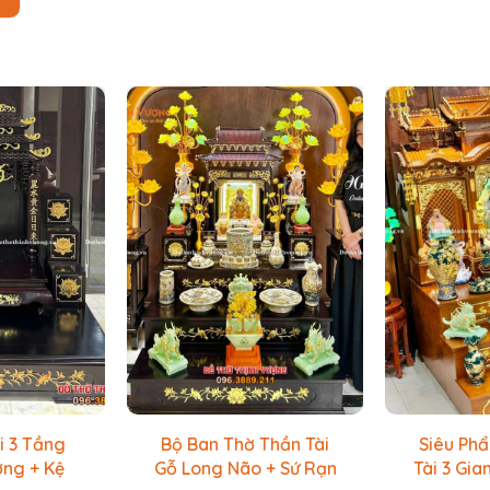
i 3 Tầng
Bộ Ban Thờ Thần Tài
Siêu Ph
ơng + Kệ
Gỗ Long Não + Sứ Rạn
Tài 3 Gi