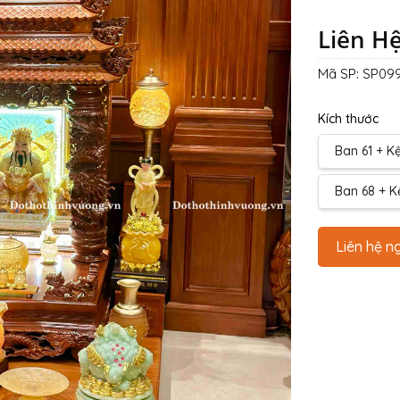
Liên H
Mã SP:
SP099
Kích thước
Ban 61 + Kệ 
Ban 68 + Kệ
Liên hệ n