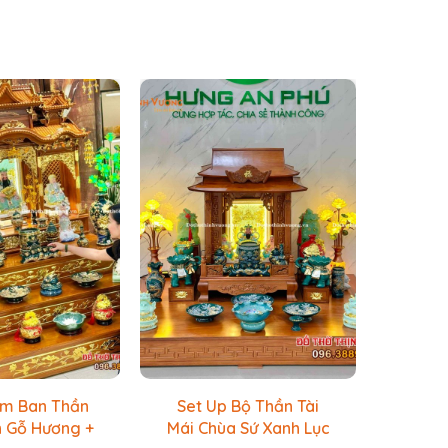
ẩm Ban Thần
Set Up Bộ Thần Tài
Bộ T
an Gỗ Hương +
Mái Chùa Sứ Xanh Lục
Mái 