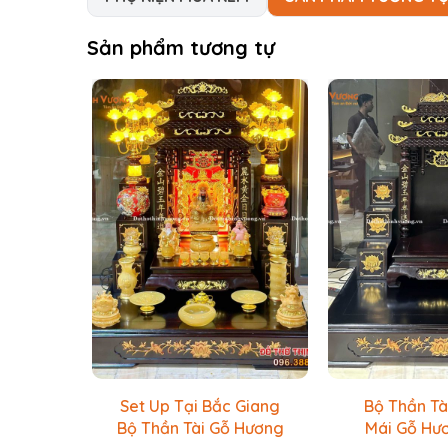
Sản phẩm tương tự
Set Up Tại Bắc Giang
Bộ Thần Tà
Bộ Thần Tài Gỗ Hương
Mái Gỗ Hư