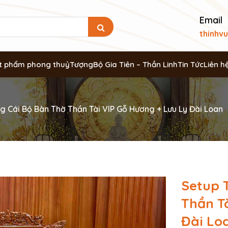
Email
thinhv
t phẩm phong thuỷ
Tượng
Bộ Gia Tiên – Thần Linh
Tin Tức
Liên h
g Cái Bộ Bàn Thờ Thần Tài VIP Gỗ Hương + Lưu Ly Đài Loan
Setup 
Thần T
Đài Lo