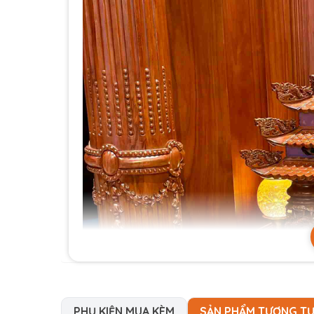
PHỤ KIỆN MUA KÈM
SẢN PHẨM TƯƠNG T