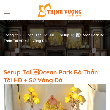
Trang chủ
Ban Hiện Đại Xịn
Setup Tại Ocean Park Bộ
Thần Tài HĐ + Sứ Vàng Đá
Setup Tại Ocean Park Bộ Thần
Tài HĐ + Sứ Vàng Đá