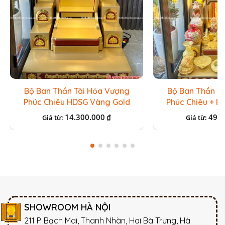
Bộ Ban Thần Tài Hỏa Vượng
Bộ Ban Thần T
Phúc Chiêu HDSG Vàng Gold
Phúc Chiêu + B
Thạch An
14.300.000
49.5
₫
Giá từ:
Giá từ:
SHOWROOM HÀ NỘI
211 P. Bạch Mai, Thanh Nhàn, Hai Bà Trưng, Hà