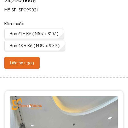
24,220,000
₫
Mã SP:
SP099021
Kích thước
Ban 61 + Kệ ( N107 x S107 )
Ban 48 + Kệ ( N 89 x S 89 )
Liên hệ ngay