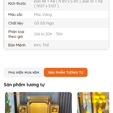
Ban 48 + Kệ ( N 89 x S 89 ), Ban 61 + Kệ
Kích thước
( N107 x S107 )
Màu sắc
Màu Vàng
Chất liệu
Gỗ Sồi Nga
Phân loại
Giá từ 20tr - 30tr
theo giá
Bản Mệnh
Kim, Thổ
PHỤ KIỆN MUA KÈM
SẢN PHẨM TƯƠNG TỰ
Sản phẩm tương tự