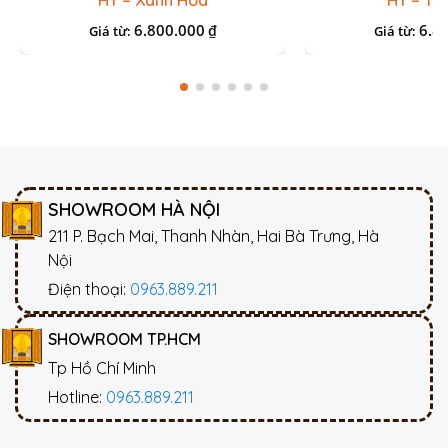
HY – Xanh Hoa
HY – Tr
6.800.000
6.8
₫
Giá từ:
Giá từ:
SHOWROOM HÀ NỘI
211 P. Bạch Mai, Thanh Nhàn, Hai Bà Trưng, Hà
Nội
Điện thoại:
0963.889.211
SHOWROOM TP.HCM
Tp Hồ Chí Minh
Hotline:
0963.889.211