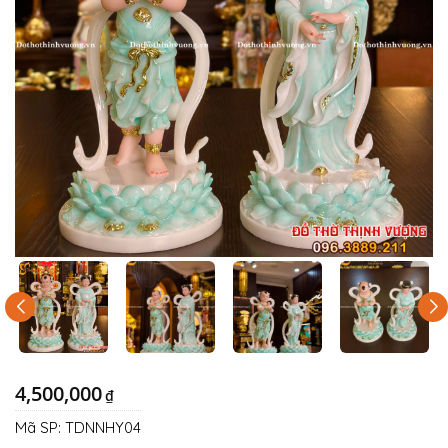
4,500,000
₫
Mã SP:
TDNNHY04