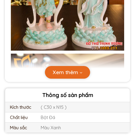
Xem thêm
Thông số sản phẩm
Kích thước
( C30 x N15 )
Chất liệu
Bột Đá
Màu sắc
Màu Xanh