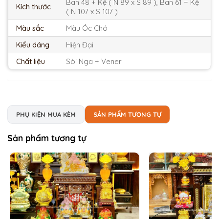
Ban 48 + Kệ ( N 89 x S 89 ), Ban 61 + Kệ
Kích thước
( N 107 x S 107 )
Màu sắc
Màu Óc Chó
Kiểu dáng
Hiện Đại
Chất liệu
Sòi Nga + Vener
PHỤ KIỆN MUA KÈM
SẢN PHẨM TƯƠNG TỰ
Sản phẩm tương tự