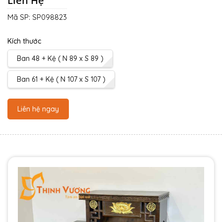
Liên Hệ
Mã SP:
SP098823
Kích thước
Ban 48 + Kệ ( N 89 x S 89 )
Ban 61 + Kệ ( N 107 x S 107 )
Liên hệ ngay