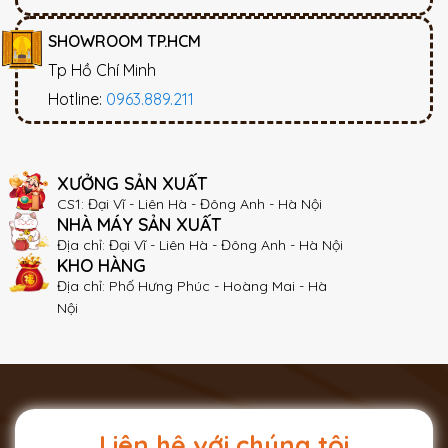
SHOWROOM TP.HCM
Tp Hồ Chí Minh
Hotline:
0963.889.211
XƯỞNG SẢN XUẤT
CS1: Đại Vĩ - Liên Hà - Đông Anh - Hà Nội
NHÀ MÁY SẢN XUẤT
Địa chỉ: Đại Vĩ - Liên Hà - Đông Anh - Hà Nội
KHO HÀNG
Địa chỉ: Phố Hưng Phúc - Hoàng Mai - Hà
Nội
Liên hệ với chúng tôi