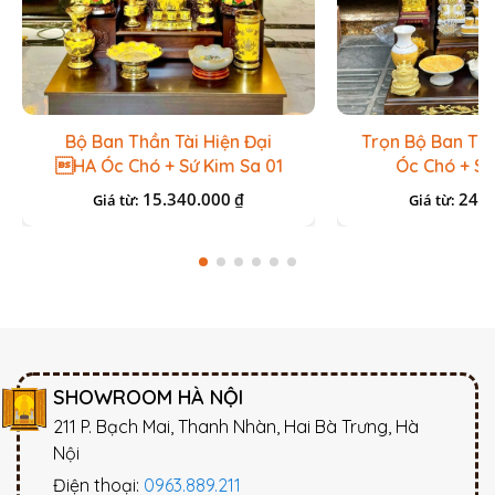
Bộ Ban Thần Tài Hiện Đại
Trọn Bộ Ban Th
HA Óc Chó + Sứ Kim Sa 01
Óc Chó + S
15.340.000
24.3
₫
Giá từ:
Giá từ:
SHOWROOM HÀ NỘI
211 P. Bạch Mai, Thanh Nhàn, Hai Bà Trưng, Hà
Nội
Điện thoại:
0963.889.211