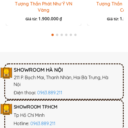
Tượng Thần Phát Như Ý VN
Tượng Thần Ph
Vàng
Ca
1.900.000
1.9
₫
Giá từ:
Giá từ:
SHOWROOM HÀ NỘI
211 P. Bạch Mai, Thanh Nhàn, Hai Bà Trưng, Hà
Nội
Điện thoại:
0963.889.211
SHOWROOM TP.HCM
Tp Hồ Chí Minh
Hotline:
0963.889.211