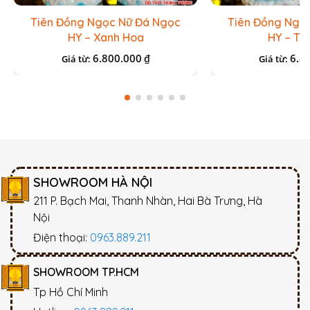
Tiên Đồng Ngọc Nữ Đá Ngọc
Tiên Đồng Ngọ
HY – Xanh Hoa
HY – Tr
6.800.000
6.8
₫
Giá từ:
Giá từ:
SHOWROOM HÀ NỘI
211 P. Bạch Mai, Thanh Nhàn, Hai Bà Trưng, Hà
Nội
Điện thoại:
0963.889.211
SHOWROOM TP.HCM
Tp Hồ Chí Minh