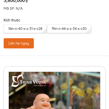
5,800,000
₫
Mã SP:
N/A
Kích thước
16in-n-40-x-s-31-x-c28
19in-n-44-x-s-34-x-c30
Liên hệ ngay