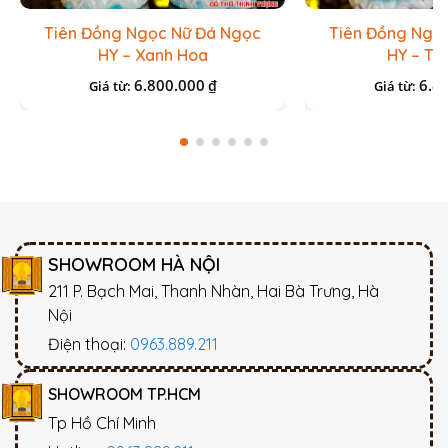
Tiên Đồng Ngọc Nữ Đá Ngọc
Tiên Đồng Ngọ
HY – Xanh Hoa
HY – Tr
6.800.000
6.8
₫
Giá từ:
Giá từ:
SHOWROOM HÀ NỘI
211 P. Bạch Mai, Thanh Nhàn, Hai Bà Trưng, Hà
Nội
Điện thoại:
0963.889.211
SHOWROOM TP.HCM
Tp Hồ Chí Minh