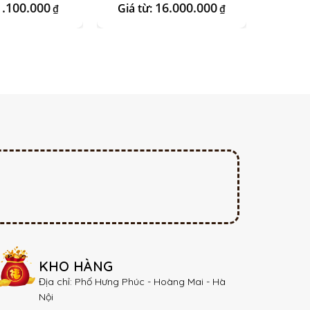
h Ngọc
1.100.000
16.000.000
Giá từ:
Giá 
₫
₫
KHO HÀNG
Địa chỉ: Phố Hưng Phúc - Hoàng Mai - Hà
Nội