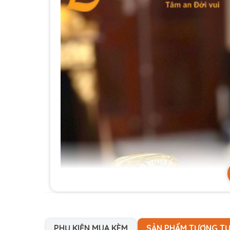
PHỤ KIỆN MUA KÈM
SẢN PHẨM TƯƠNG T