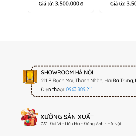
3.500.000
3.5
Giá từ:
Giá từ:
₫
SHOWROOM HÀ NỘI
211 P. Bạch Mai, Thanh Nhàn, Hai Bà Trưng,
Điện thoại:
0963.889.211
XƯỞNG SẢN XUẤT
CS1: Đại Vĩ - Liên Hà - Đông Anh - Hà Nội