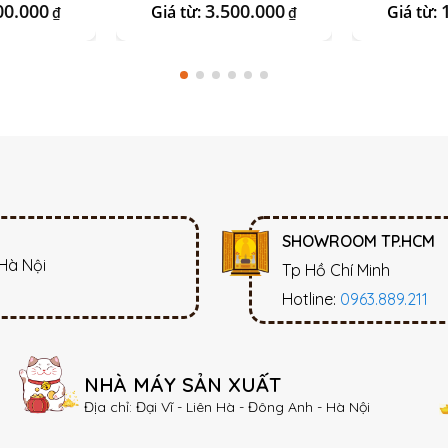
Xan
00.000
3.500.000
Giá từ:
Giá từ:
₫
₫
SHOWROOM TP.HCM
 Hà Nội
Tp Hồ Chí Minh
Hotline:
0963.889.211
NHÀ MÁY SẢN XUẤT
Địa chỉ: Đại Vĩ - Liên Hà - Đông Anh - Hà Nội