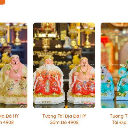
Địa Đá HY
Tượng Tài Địa Đá HY
Tượng T
h 4908
Gấm Đỏ 4908
Tài Địa