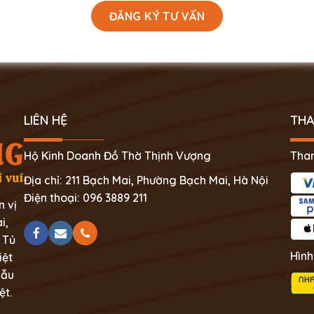
LIÊN HỆ
THA
Hộ Kinh Doanh Đồ Thờ Thịnh Vượng
Than
Địa chỉ: 211 Bạch Mai, Phường Bạch Mai, Hà Nội
Điện thoại: 096 3889 211
n vị
i,
 Tủ
Hình
iệt
mẫu
ệt.