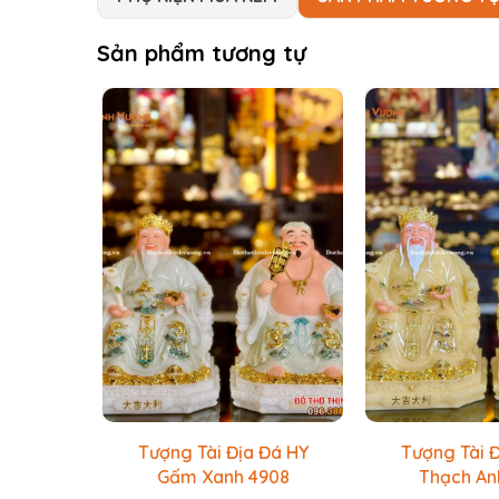
Sản phẩm tương tự
Tượng Tài Địa Đá HY
Tượng Tài 
Gấm Xanh 4908
Thạch An