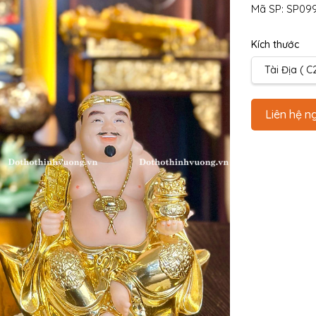
Mã SP:
SP09
Kích thước
Tài Địa ( C
Liên hệ n