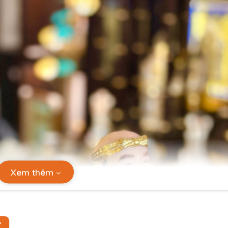
Xem thêm
Ự