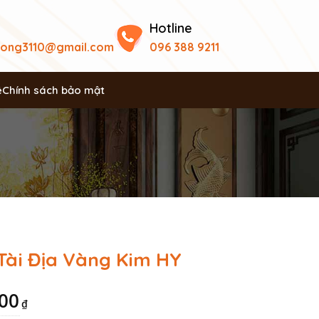
Hotline
uong3110@gmail.com
096 388 9211
ệ
Chính sách bảo mật
Tài Địa Vàng Kim HY
000
₫