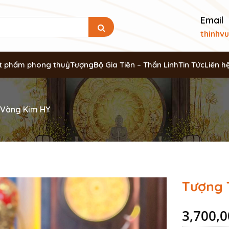
Email
thinhv
t phẩm phong thuỷ
Tượng
Bộ Gia Tiên – Thần Linh
Tin Tức
Liên h
 Vàng Kim HY
Tượng 
3,700,