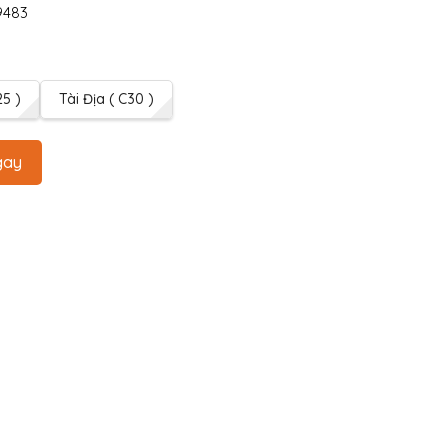
9483
25 )
Tài Địa ( C30 )
gay